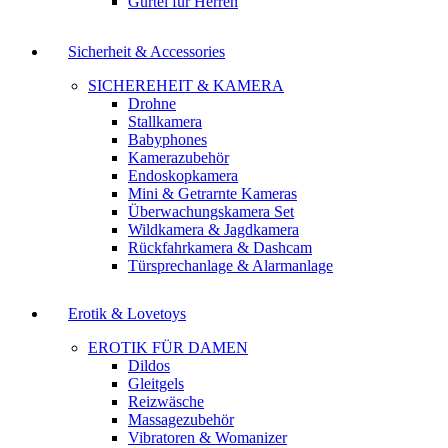
Gürtel für Herren
Sicherheit & Accessories
SICHEREHEIT & KAMERA
Drohne
Stallkamera
Babyphones
Kamerazubehör
Endoskopkamera
Mini & Getrarnte Kameras
Überwachungskamera Set
Wildkamera & Jagdkamera
Rückfahrkamera & Dashcam
Türsprechanlage & Alarmanlage
Erotik & Lovetoys
EROTIK FÜR DAMEN
Dildos
Gleitgels
Reizwäsche
Massagezubehör
Vibratoren & Womanizer