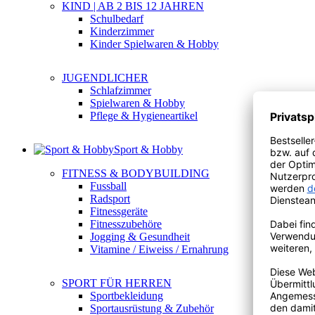
KIND | AB 2 BIS 12 JAHREN
Schulbedarf
Kinderzimmer
Kinder Spielwaren & Hobby
JUGENDLICHER
Schlafzimmer
Spielwaren & Hobby
Pflege & Hygieneartikel
Sport & Hobby
FITNESS & BODYBUILDING
Fussball
Radsport
Fitnessgeräte
Fitnesszubehöre
Jogging & Gesundheit
Vitamine / Eiweiss / Ernahrung
SPORT FÜR HERREN
Sportbekleidung
Sportausrüstung & Zubehör