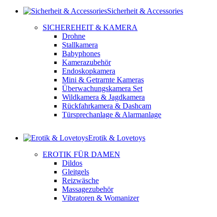
Sicherheit & Accessories
SICHEREHEIT & KAMERA
Drohne
Stallkamera
Babyphones
Kamerazubehör
Endoskopkamera
Mini & Getrarnte Kameras
Überwachungskamera Set
Wildkamera & Jagdkamera
Rückfahrkamera & Dashcam
Türsprechanlage & Alarmanlage
Erotik & Lovetoys
EROTIK FÜR DAMEN
Dildos
Gleitgels
Reizwäsche
Massagezubehör
Vibratoren & Womanizer