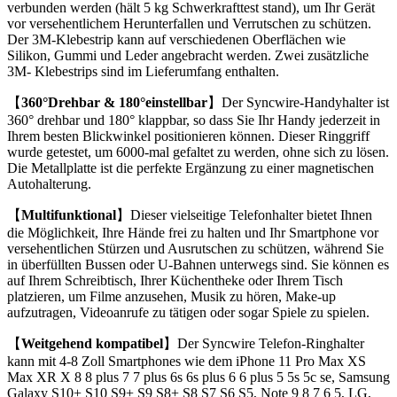
verbunden werden (hält 5 kg Schwerkrafttest stand), um Ihr Gerät
vor versehentlichem Herunterfallen und Verrutschen zu schützen.
Der 3M-Klebestrip kann auf verschiedenen Oberflächen wie
Silikon, Gummi und Leder angebracht werden. Zwei zusätzliche
3M- Klebestrips sind im Lieferumfang enthalten.
【
360°Drehbar & 180°einstellbar
】Der Syncwire-Handyhalter ist
360° drehbar und 180° klappbar, so dass Sie Ihr Handy jederzeit in
Ihrem besten Blickwinkel positionieren können. Dieser Ringgriff
wurde getestet, um 6000-mal gefaltet zu werden, ohne sich zu lösen.
Die Metallplatte ist die perfekte Ergänzung zu einer magnetischen
Autohalterung.
【
Multifunktional
】Dieser vielseitige Telefonhalter bietet Ihnen
die Möglichkeit, Ihre Hände frei zu halten und Ihr Smartphone vor
versehentlichen Stürzen und Ausrutschen zu schützen, während Sie
in überfüllten Bussen oder U-Bahnen unterwegs sind. Sie können es
auf Ihrem Schreibtisch, Ihrer Küchentheke oder Ihrem Tisch
platzieren, um Filme anzusehen, Musik zu hören, Make-up
aufzutragen, Videoanrufe zu tätigen oder sogar Spiele zu spielen.
【
Weitgehend kompatibel
】Der Syncwire Telefon-Ringhalter
kann mit 4-8 Zoll Smartphones wie dem iPhone 11 Pro Max XS
Max XR X 8 8 plus 7 7 plus 6s 6s plus 6 6 plus 5 5s 5c se, Samsung
Galaxy S10+ S10 S9+ S9 S8+ S8 S7 S6 S5, Note 9 8 7 6 5, LG,