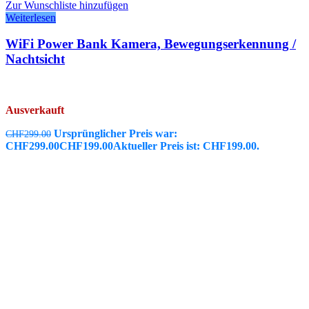
Zur Wunschliste hinzufügen
Weiterlesen
WiFi Power Bank Kamera, Bewegungserkennung /
Nachtsicht
Ausverkauft
Ursprünglicher Preis war:
CHF
299.00
CHF299.00
CHF
199.00
Aktueller Preis ist: CHF199.00.