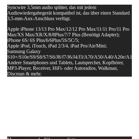
Syncwire 3,5mm audio splitter, das mit jedem
Audiowiedergabegerät kompatibel ist, das über einen Standard
3,5-mm-Aux-Anschluss verfügt.
Apple iPhone 13/13 Pro Max/12/12 Pro Max/11/11 Pro/11 Pro
Max/XS Max/XR/X/8/8Plus/7/7 Plus (Benötigt Adapter);
iPhone 6S/ 6S Plus/6/6Plus/5S/5C/5;
Apple iPod, iTouch, iPad 2/3/4, iPad Pro/Air/Mini;
Samsung Galaxy
S10+/S10e/S9/S8/S7/S6/J8/J7/J6/J4/J3/A70/A50/A40/A20e/A10;
Andere Smartphones und Tablets, Lautsprecher, Kopfhörer,
MP3-Player, Receiver, HiFi- oder Autoradios, Walkman,
Discman & mehr.