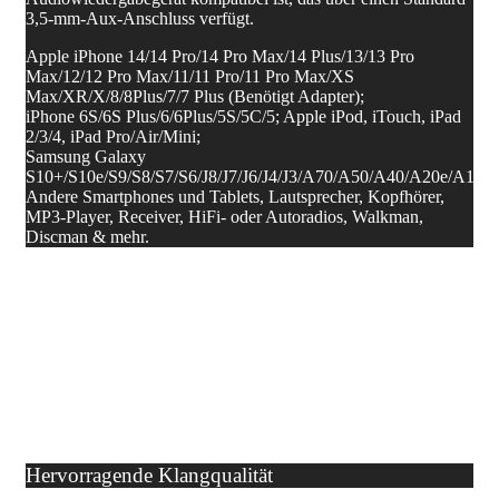
3,5-mm-Aux-Anschluss verfügt.
Apple iPhone 14/14 Pro/14 Pro Max/14 Plus/13/13 Pro
Max/12/12 Pro Max/11/11 Pro/11 Pro Max/XS
Max/XR/X/8/8Plus/7/7 Plus (Benötigt Adapter);
iPhone 6S/6S Plus/6/6Plus/5S/5C/5; Apple iPod, iTouch, iPad
2/3/4, iPad Pro/Air/Mini;
Samsung Galaxy
S10+/S10e/S9/S8/S7/S6/J8/J7/J6/J4/J3/A70/A50/A40/A20e/A10;
Andere Smartphones und Tablets, Lautsprecher, Kopfhörer,
MP3-Player, Receiver, HiFi- oder Autoradios, Walkman,
Discman & mehr.
Hervorragende Klangqualität