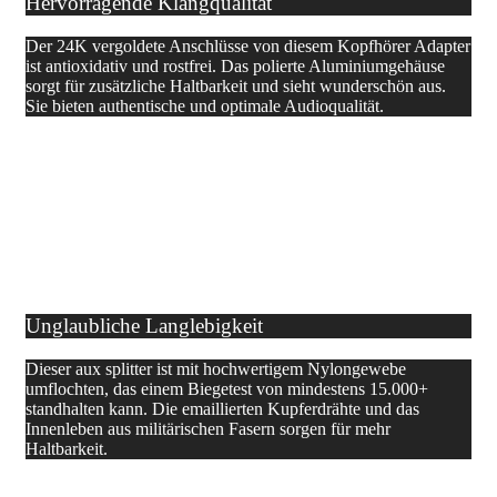
Hervorragende Klangqualität
Der 24K vergoldete Anschlüsse von diesem Kopfhörer Adapter
ist antioxidativ und rostfrei. Das polierte Aluminiumgehäuse
sorgt für zusätzliche Haltbarkeit und sieht wunderschön aus.
Sie bieten authentische und optimale Audioqualität.
Unglaubliche Langlebigkeit
Dieser aux splitter ist mit hochwertigem Nylongewebe
umflochten, das einem Biegetest von mindestens 15.000+
standhalten kann. Die emaillierten Kupferdrähte und das
Innenleben aus militärischen Fasern sorgen für mehr
Haltbarkeit.