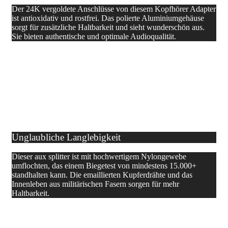
Der 24K vergoldete Anschlüsse von diesem Kopfhörer Adapter
ist antioxidativ und rostfrei. Das polierte Aluminiumgehäuse
sorgt für zusätzliche Haltbarkeit und sieht wunderschön aus.
Sie bieten authentische und optimale Audioqualität.
Unglaubliche Langlebigkeit
Dieser aux splitter ist mit hochwertigem Nylongewebe
umflochten, das einem Biegetest von mindestens 15.000+
standhalten kann. Die emaillierten Kupferdrähte und das
Innenleben aus militärischen Fasern sorgen für mehr
Haltbarkeit.