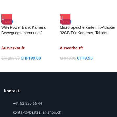
-33%
-50%
WiFi Power Bank Kamera,
Micro Speicherkarte mit-Adapter
Bewegungserkennung /
32GB Für Kameras, Tablets,
Nachtsicht
Smartphones und andere Geräte
Ausverkauft
Ausverkauft
CHF
199.00
CHF
9.95
CHF
299.00
CHF
19.95
Kontakt
+41 52 520 66 44
kontakt@bestseller-shop.ch