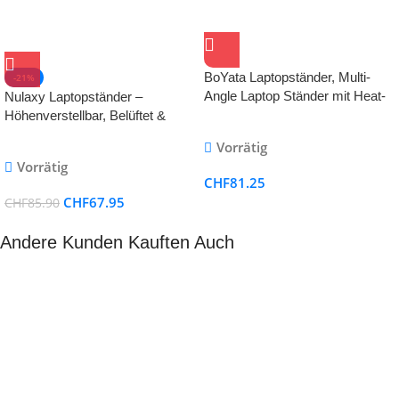
BoYata Laptopständer, Multi-
-21%
Angle Laptop Ständer mit Heat-
Nulaxy Laptopständer –
Vent, Verstellbarer Notebook
Höhenverstellbar, Belüftet &
Ständer Kompatibel für Laptops
Universell für 10–17″ Notebooks
Vorrätig
einschliesslich MacBook Pro/Air,
(Silber)
Vorrätig
Lenovo, Samsung
CHF
81.25
CHF
67.95
CHF
85.90
Andere Kunden Kauften Auch