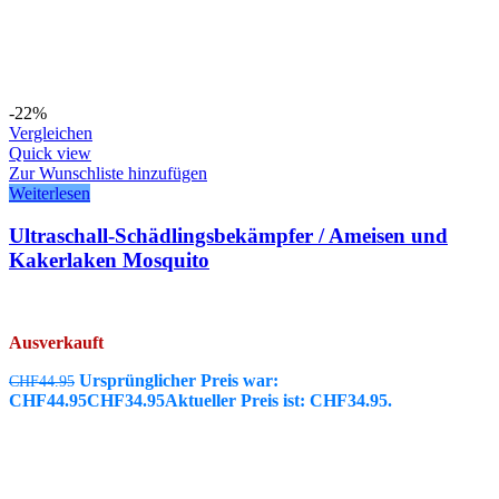
-22%
Vergleichen
Quick view
Zur Wunschliste hinzufügen
Weiterlesen
Ultraschall-Schädlingsbekämpfer / Ameisen und
Kakerlaken Mosquito
Ausverkauft
Ursprünglicher Preis war:
CHF
44.95
CHF44.95
CHF
34.95
Aktueller Preis ist: CHF34.95.