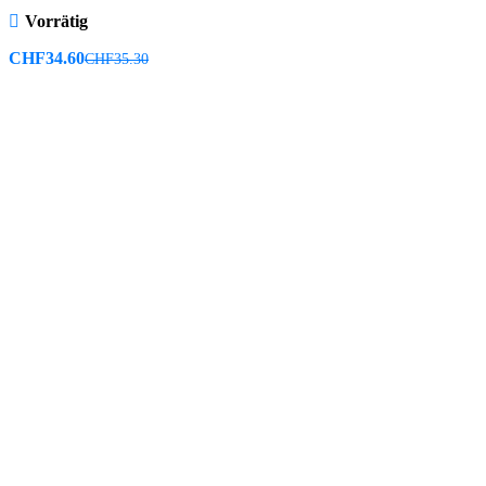
Vorrätig
CHF
34.60
CHF
35.30