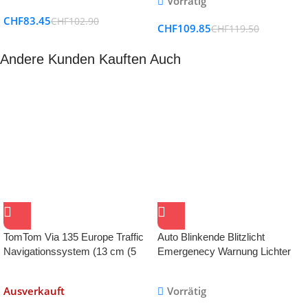
Vorrätig
ionen 12V für alle Fahrräder als
CHF
83.45
CHF
102.90
Taschenlampe und Powerbank
CHF
109.85
CHF
119.50
Andere Kunden Kauften Auch
TomTom Via 135 Europe Traffic
Auto Blinkende Blitzlicht
Navigationssystem (13 cm (5
Emergenecy Warnung Lichter
Zoll) Touchscreen, Speak und
GO, Freisprechen, Bluetooth, IQ
Ausverkauft
Vorrätig
Routes, TMC, 49 Länder