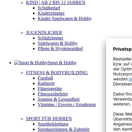
KIND | AB 2 BIS 12 JAHREN
Schulbedarf
Kinderzimmer
Kinder Spielwaren & Hobby
JUGENDLICHER
Schlafzimmer
Spielwaren & Hobby
Pflege & Hygieneartikel
Sport & Hobby
FITNESS & BODYBUILDING
Fussball
Radsport
Fitnessgeräte
Fitnesszubehöre
Jogging & Gesundheit
Vitamine / Eiweiss / Ernahrung
SPORT FÜR HERREN
Sportbekleidung
Sportausrüstung & Zubehör