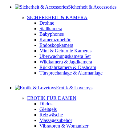
Sicherheit & Accessories
SICHEREHEIT & KAMERA
Drohne
Stallkamera
Babyphones
Kamerazubehör
Endoskopkamera
Mini & Getrarnte Kameras
Überwachungskamera Set
Wildkamera & Jagdkamera
Rückfahrkamera & Dashcam
Türsprechanlage & Alarmanlage
Erotik & Lovetoys
EROTIK FÜR DAMEN
Dildos
Gleitgels
Reizwäsche
Massagezubehör
Vibratoren & Womanizer