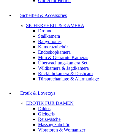
Gürtel für Herren
Sicherheit & Accessories
SICHEREHEIT & KAMERA
Drohne
Stallkamera
Babyphones
Kamerazubehör
Endoskopkamera
Mini & Getrarnte Kameras
Überwachungskamera Set
Wildkamera & Jagdkamera
Rückfahrkamera & Dashcam
Türsprechanlage & Alarmanlage
Erotik & Lovetoys
EROTIK FÜR DAMEN
Dildos
Gleitgels
Reizwäsche
Massagezubehör
Vibratoren & Womanizer