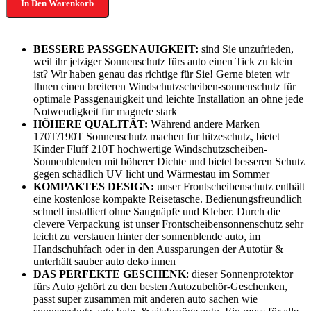
In Den Warenkorb
BESSERE PASSGENAUIGKEIT:
sind Sie unzufrieden,
weil ihr jetziger Sonnenschutz fürs auto einen Tick zu klein
ist? Wir haben genau das richtige für Sie! Gerne bieten wir
Ihnen einen breiteren Windschutzscheiben-sonnenschutz für
optimale Passgenauigkeit und leichte Installation an ohne jede
Notwendigkeit fur magnete stark
HÖHERE QUALITÄT:
Während andere Marken
170T/190T Sonnenschutz machen fur hitzeschutz, bietet
Kinder Fluff 210T hochwertige Windschutzscheiben-
Sonnenblenden mit höherer Dichte und bietet besseren Schutz
gegen schädlich UV licht und Wärmestau im Sommer
KOMPAKTES DESIGN:
unser Frontscheibenschutz enthält
eine kostenlose kompakte Reisetasche. Bedienungsfreundlich
schnell installiert ohne Saugnäpfe und Kleber. Durch die
clevere Verpackung ist unser Frontscheibensonnenschutz sehr
leicht zu verstauen hinter der sonnenblende auto, im
Handschuhfach oder in den Aussparungen der Autotür &
unterhält sauber auto deko innen
DAS PERFEKTE GESCHENK
: dieser Sonnenprotektor
fürs Auto gehört zu den besten Autozubehör-Geschenken,
passt super zusammen mit anderen auto sachen wie