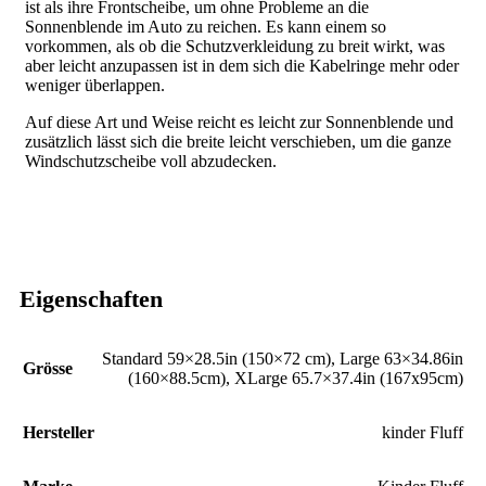
ist als ihre Frontscheibe, um ohne Probleme an die
Sonnenblende im Auto zu reichen. Es kann einem so
vorkommen, als ob die Schutzverkleidung zu breit wirkt, was
aber leicht anzupassen ist in dem sich die Kabelringe mehr oder
weniger überlappen.
Auf diese Art und Weise reicht es leicht zur Sonnenblende und
zusätzlich lässt sich die breite leicht verschieben, um die ganze
Windschutzscheibe voll abzudecken.
Eigenschaften
Standard 59×28.5in (150×72 cm)
,
Large 63×34.86in
Grösse
(160×88.5cm)
,
XLarge 65.7×37.4in (167x95cm)
Hersteller
‎kinder Fluff