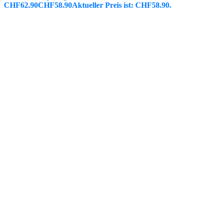
CHF62.90
CHF
58.90
Aktueller Preis ist: CHF58.90.