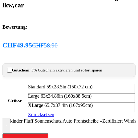
lkw,car
Bewertung:
CHF
49.95
CHF
58.90
Gutschein:
5% Gutschein aktivieren und sofort sparen
Standard 59x28.5in (150x72 cm)
Large 63x34.86in (160x88.5cm)
Grösse
XLarge 65.7x37.4in (167x95cm)
Zurücksetzen
kinder Fluff Sonnenschutz Auto Frontscheibe –Zertifiziert Wi
-