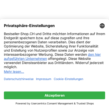
Vergleichen
Quick view
Zur Wunschliste hinzufügen
Weiterlesen
YABER Starthilfe Powerbank, 800A Spitzstrom