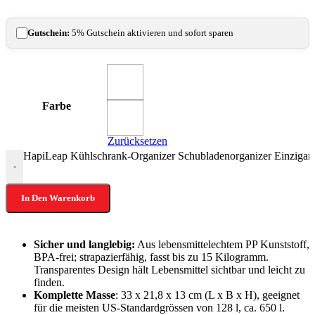
Gutschein:
5% Gutschein aktivieren und sofort sparen
Farbe
Zurücksetzen
HapiLeap Kühlschrank-Organizer Schubladenorganizer Einzigar
-
In Den Warenkorb
Sicher und langlebig:
Aus lebensmittelechtem PP Kunststoff,
BPA-frei; strapazierfähig, fasst bis zu 15 Kilogramm.
Transparentes Design hält Lebensmittel sichtbar und leicht zu
finden.
Komplette Masse
: 33 x 21,8 x 13 cm (L x B x H), geeignet
für die meisten US-Standardgrössen von 128 l, ca. 650 l.