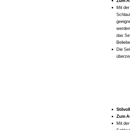
Zum A
Mit de
Schlau
geeigne
werden
das Sei
Belieb
Die Sei
überze
Stilvo
Zum A
Mit de