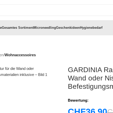
te
Gesamtes Sortiment
Microneedling
Geschenkideen
Hygienebedarf
en
/
Wohnaccessoires
GARDINIA Race
Wand oder Ni
Befestigungsma
Bewertung:
CHF
36.90
C