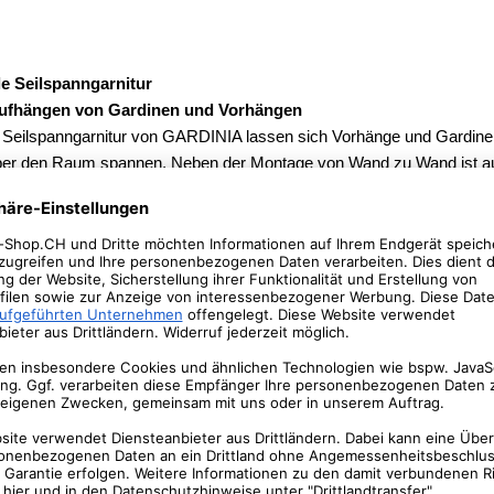
lle Seilspanngarnitur
ufhängen von Gardinen und Vorhängen
r Seilspanngarnitur von GARDINIA lassen sich Vorhänge und Gardine
ber den Raum spannen. Neben der Montage von Wand zu Wand ist a
nmontage möglich. Das gesamte Befestigungsmaterial ist im Lieferum
äger werden an der Wand festgeschraubt, anschliessend wird die Gar
angen und das Seil festgespannt.
lspanngarnitur ist die ideale alternative zu herkömmlichen Gardinen
ugt auch rein optisch durch ihr modernes Design.