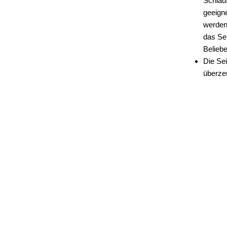
Schlau
geeigne
werden
das Sei
Belieb
Die Sei
überze