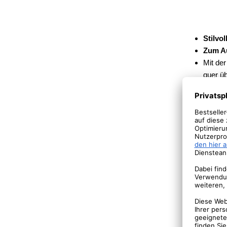
Stilvo
Zum A
Mit de
quer ü
Nische
Die Tr
eingeh
Die Sei
überze