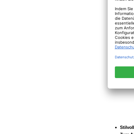
Stilvo
Zum A
Mit de
Schlau
geeigne
werden
das Sei
Beliebe
Gardin
Schwar
Stilvo