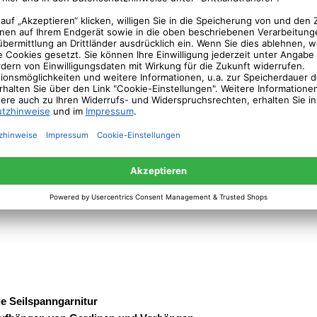
lle Seilspanngarnitur
ufhängen von Gardinen und Vorhängen
r Seilspanngarnitur Race von GARDINIA lassen sich Vorhänge und G
fe quer über den Raum spannen. Sie ist ideal für die Wand- oder Ni
t. Das gesamte Befestigungsmaterial ist im Lieferumfang enthalten. 
 an den Wänden festgeschraubt, anschliessend wird die Gardine ei
l festgespannt. Die Länge des Seils beträgt 5 Meter und lässt sich g
n kürzen.Die Seilspanngarnitur ist die ideale Alternative zu herkömm
enstangen und überzeugt auch rein optisch durch ihr modernes Desi
z.
lle Seilspanngarnitur