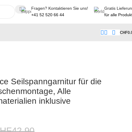
Fragen? Kontaktieren Sie uns!
Gratis Lieferu
+41 52 520 66 44
für alle Produk
CHF
0.
 Seilspanngarnitur für die
schenmontage, Alle
terialien inklusive
HF
42.90