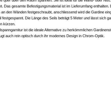
fe quer über den Raum spannen. Sie ist ideal für die Wand- oder Ni
t. Das gesamte Befestigungsmaterial ist im Lieferumfang enthalten. 
 an den Wänden festgeschraubt, anschliessend wird die Gardine ei
l festgespannt. Die Länge des Seils beträgt 5 Meter und lässt sich g
en kürzen.
lspanngarnitur ist die ideale Alternative zu herkömmlichen Gardinen
ugt auch rein optisch durch ihr modernes Design in Chrom-Optik.