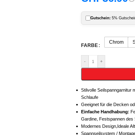
Gutschein:
5% Gutschein 
Chrom
FARBE
-
+
Stilvolle Seilspanngarnitu
Schlaufe
Geeignet für die Decken od
Einfache Handhabung:
Fe
Gardine, Festspannen des 
Modernes Design,Ideale Al
Spannseilsystem / Montage