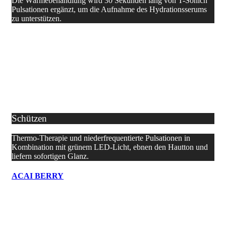
Die Wärmebehandlung wird 30 Sekunden lang von T-Sonich
Pulsationen ergänzt, um die Aufnahme des Hydrationsserums
zu unterstützen.
Schützen
Thermo-Therapie und niederfrequentierte Pulsationen in
Kombination mit grünem LED-Licht, ebnen den Hautton und
liefern sofortigen Glanz.
ACAI BERRY