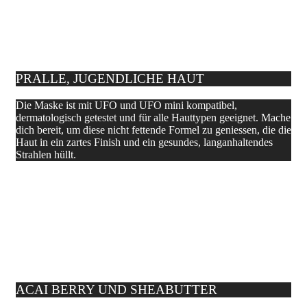
PRALLE, JUGENDLICHE HAUT
Die Maske ist mit UFO und UFO mini kompatibel,
dermatologisch getestet und für alle Hauttypen geeignet. Mache
dich bereit, um diese nicht fettende Formel zu geniessen, die die
Haut in ein zartes Finish und ein gesundes, langanhaltendes
Strahlen hüllt.
ACAI BERRY UND SHEABUTTER