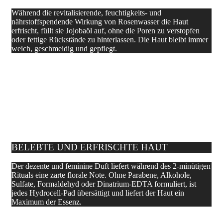
Während die revitalisierende, feuchtigkeits- und
nährstoffspendende Wirkung von Rosenwasser die Haut
erfrischt, füllt sie Jojobaöl auf, ohne die Poren zu verstopfen
oder fettige Rückstände zu hinterlassen. Die Haut bleibt immer
weich, geschmeidig und gepflegt.
BELEBTE UND ERFRISCHTE HAUT
Der dezente und feminine Duft liefert während des 2-minütigen
Rituals eine zarte florale Note. Ohne Parabene, Alkohole,
Sulfate, Formaldehyd oder Dinatrium-EDTA formuliert, ist
jedes Hydrocell-Pad übersättigt und liefert der Haut ein
Maximum der Essenz.