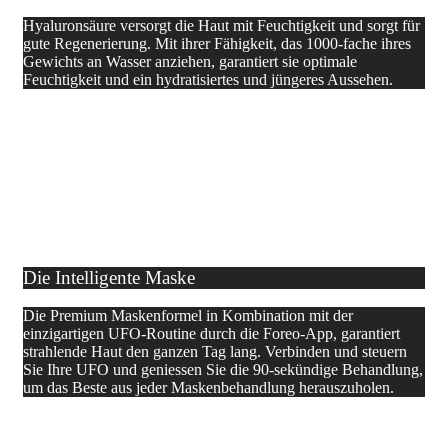
Hyaluronsäure versorgt die Haut mit Feuchtigkeit und sorgt für
gute Regenerierung. Mit ihrer Fähigkeit, das 1000-fache ihres
Gewichts an Wasser anziehen, garantiert sie optimale
Feuchtigkeit und ein hydratisiertes und jüngeres Aussehen.
Die Intelligente Maske
Die Premium Maskenformel in Kombination mit der
einzigartigen UFO-Routine durch die Foreo-App, garantiert
strahlende Haut den ganzen Tag lang. Verbinden und steuern
Sie Ihre UFO und geniessen Sie die 90-sekündige Behandlung,
um das Beste aus jeder Maskenbehandlung herauszuholen.