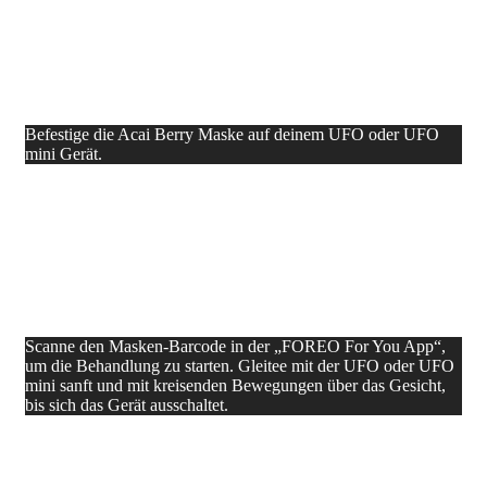
Befestige die Acai Berry Maske auf deinem UFO oder UFO
mini Gerät.
Scanne den Masken-Barcode in der „FOREO For You App“,
um die Behandlung zu starten. Gleitee mit der UFO oder UFO
mini sanft und mit kreisenden Bewegungen über das Gesicht,
bis sich das Gerät ausschaltet.