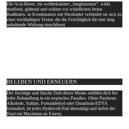
Die Acai-Beere, ein weltbekannter „Jungbrunnen“, wirkt
straffend, glättend und schützt vor schädlichen freien
Radikalen. In Kombination mit Sheabutter verbindet sie sich zu
einer reichhaltigen Textur, die die Feuchtigkeit für eine lang
anhaltende Wirkung einschliesst.
BELEBEN UND ERNEUERN
Der fruchtige und frische Duft dieser Maske entführt dich bei
jeder Behandlung in ein tropisches Paradies. Ohne Parabene,
Alkohole, Sulfate, Formaldehyd oder Dinatrium-EDTA
formuliert, ist jedes Hydrocell-Pad übersättigt und liefert der
Haut ein Maximum an Essenz.