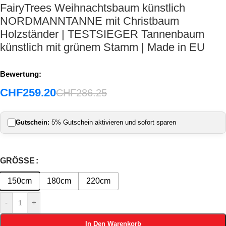
FairyTrees Weihnachtsbaum künstlich
NORDMANNTANNE mit Christbaum
Holzständer | TESTSIEGER Tannenbaum
künstlich mit grünem Stamm | Made in EU
Bewertung:
CHF
259.20
CHF
286.25
Gutschein:
5% Gutschein aktivieren und sofort sparen
GRÖSSE
150cm
180cm
220cm
-
+
In Den Warenkorb