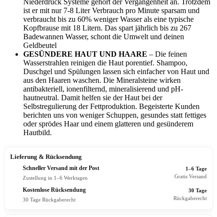
Niederdruck Systeme gehört der Vergangenheit an. Trotzdem
ist er mit nur 7-8 Liter Verbrauch pro Minute sparsam und
verbraucht bis zu 60% weniger Wasser als eine typische
Kopfbrause mit 18 Litern. Das spart jährlich bis zu 267
Badewannen Wasser, schont die Umwelt und deinen
Geldbeutel
GESÜNDERE HAUT UND HAARE
– Die feinen
Wasserstrahlen reinigen die Haut porentief. Shampoo,
Duschgel und Spülungen lassen sich einfacher von Haut und
aus den Haaren waschen. Die Mineralsteine wirken
antibakteriell, ionenfilternd, mineralisierend und pH-
hautneutral. Damit helfen sie der Haut bei der
Selbstregulierung der Fettproduktion. Begeisterte Kunden
berichten uns von weniger Schuppen, gesundes statt fettiges
oder sprödes Haar und einem glatteren und gesünderem
Hautbild.
Lieferung & Rücksendung
Schneller Versand mit der Post
1–6 Tage
Gratis Versand
Zustellung in 1–6 Werktagen
Kostenlose Rücksendung
30 Tage
Rückgaberecht
30 Tage Rückgaberecht