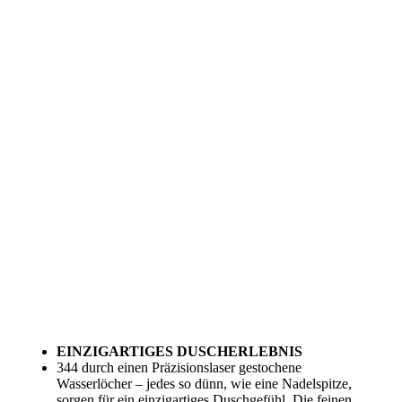
EINZIGARTIGES DUSCHERLEBNIS
344 durch einen
Präzisionslaser gestochene
Wasserlöcher
– jedes so dünn, wie eine Nadelspitze,
sorgen für ein
einzigartiges Duschgefühl.
Die feinen