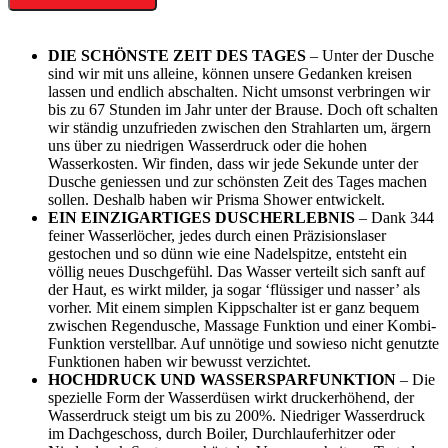
DIE SCHÖNSTE ZEIT DES TAGES
– Unter der Dusche
sind wir mit uns alleine, können unsere Gedanken kreisen
lassen und endlich abschalten. Nicht umsonst verbringen wir
bis zu 67 Stunden im Jahr unter der Brause. Doch oft schalten
wir ständig unzufrieden zwischen den Strahlarten um, ärgern
uns über zu niedrigen Wasserdruck oder die hohen
Wasserkosten. Wir finden, dass wir jede Sekunde unter der
Dusche geniessen und zur schönsten Zeit des Tages machen
sollen. Deshalb haben wir Prisma Shower entwickelt.
EIN EINZIGARTIGES DUSCHERLEBNIS
– Dank 344
feiner Wasserlöcher, jedes durch einen Präzisionslaser
gestochen und so dünn wie eine Nadelspitze, entsteht ein
völlig neues Duschgefühl. Das Wasser verteilt sich sanft auf
der Haut, es wirkt milder, ja sogar ‘flüssiger und nasser’ als
vorher. Mit einem simplen Kippschalter ist er ganz bequem
zwischen Regendusche, Massage Funktion und einer Kombi-
Funktion verstellbar. Auf unnötige und sowieso nicht genutzte
Funktionen haben wir bewusst verzichtet.
HOCHDRUCK UND WASSERSPARFUNKTION
– Die
spezielle Form der Wasserdüsen wirkt druckerhöhend, der
Wasserdruck steigt um bis zu 200%. Niedriger Wasserdruck
im Dachgeschoss, durch Boiler, Durchlauferhitzer oder