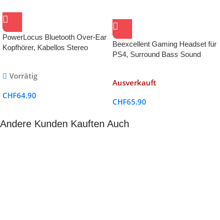
PowerLocus Bluetooth Over-Ear
Beexcellent Gaming Headset für
Kopfhörer, Kabellos Stereo
PS4, Surround Bass Sound
Faltbare Kopfhörer Kabellose
Professional Kopfhörer mit
und Kabel-Kopfhörer mit
Vorrätig
Mikrofon
Integriertem Mikrofon, Micro
Ausverkauft
SD/TF, FM für
CHF
64.90
Handys/iPad/Laptops & PC
CHF
65.90
Andere Kunden Kauften Auch