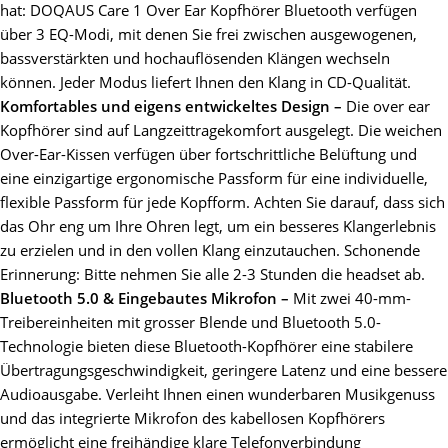
hat: DOQAUS Care 1 Over Ear Kopfhörer Bluetooth verfügen
über 3 EQ-Modi, mit denen Sie frei zwischen ausgewogenen,
bassverstärkten und hochauflösenden Klängen wechseln
können. Jeder Modus liefert Ihnen den Klang in CD-Qualität.
Komfortables und eigens entwickeltes Design –
Die over ear
Kopfhörer sind auf Langzeittragekomfort ausgelegt. Die weichen
Over-Ear-Kissen verfügen über fortschrittliche Belüftung und
eine einzigartige ergonomische Passform für eine individuelle,
flexible Passform für jede Kopfform. Achten Sie darauf, dass sich
das Ohr eng um Ihre Ohren legt, um ein besseres Klangerlebnis
zu erzielen und in den vollen Klang einzutauchen. Schonende
Erinnerung: Bitte nehmen Sie alle 2-3 Stunden die headset ab.
Bluetooth 5.0 & Eingebautes Mikrofon –
Mit zwei 40-mm-
Treibereinheiten mit grosser Blende und Bluetooth 5.0-
Technologie bieten diese Bluetooth-Kopfhörer eine stabilere
Übertragungsgeschwindigkeit, geringere Latenz und eine bessere
Audioausgabe. Verleiht Ihnen einen wunderbaren Musikgenuss
und das integrierte Mikrofon des kabellosen Kopfhörers
ermöglicht eine freihändige klare Telefonverbindung