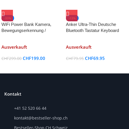
-33%
-13%
WiFi Power Bank Kamera,
Anker Ultra-Thin Deutsche
Bewegungserkennung /
Bluetooth Tastatur Keyboard
Nachtsicht
Case Cover
Ausverkauft
Ausverkauft
CHF
199.00
CHF
69.95
CHF
299.00
CHF
79.95
Kontakt
+41 52 520 66 44
kontakt@bestseller-shop.ch
Bestseller-Shop.CH Schweiz