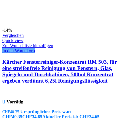
-14%
Vergleichen
Quick view
Zur Wunschliste hinzufügen
In den Warenkorb
Kärcher Fensterreiniger-Konzentrat RM 503, für
eine streifenfreie Reinigung von Fenstern, Glas,
Spiegeln und Duschkabinen, 500ml Konzentrat
ergeben verdünnt 6,25l Reinigungsflüssigkeit
Vorrätig
Ursprünglicher Preis war:
CHF
40.35
CHF40.35
CHF
34.65
Aktueller Preis ist: CHF34.65.