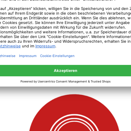
ständer – So einfach geht es!
der mit Fusshebel- und Einseiltechnik erlaubt einen festen St
gung des Fusshebels zusammen, es wird ein sicherer Stand ohne 
Austrocknen des Weihnachtsbaums vermieden. Innenliegende Bedin