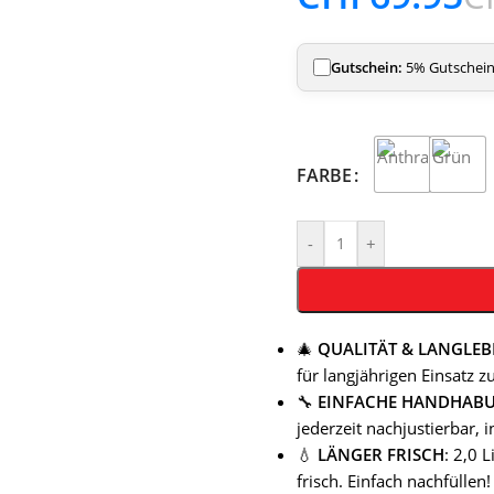
Gutschein:
5% Gutschein 
FARBE
-
+
🎄
QUALITÄT & LANGLEB
für langjährigen Einsatz z
🔧
EINFACHE HANDHAB
jederzeit nachjustierbar, 
💧
LÄNGER FRISCH
: 2,0 
frisch. Einfach nachfüllen!