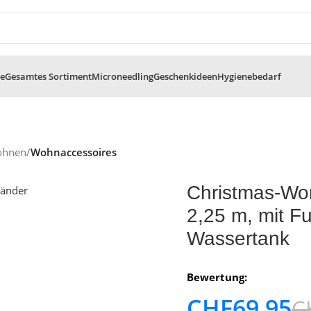
te
Gesamtes Sortiment
Microneedling
Geschenkideen
Hygienebedarf
ohnen
/
Wohnaccessoires
Christmas-Wor
2,25 m, mit Fu
Wassertank
Bewertung:
CHF
69.95
C