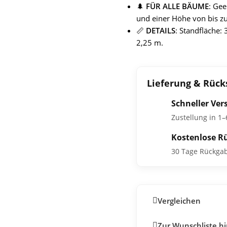
🌲
FÜR ALLE BÄUME
: Ge
und einer Höhe von bis z
📏
DETAILS
: Standfläche:
2,25 m.
Lieferung & Rüc
Schneller Ver
Zustellung in 1
Kostenlose R
30 Tage Rückga
Vergleichen
Zur Wunschliste h