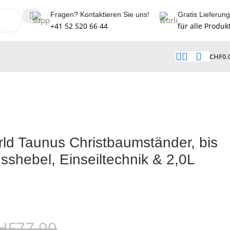
Fragen? Kontaktieren Sie uns!
Gratis Lieferung
+41 52 520 66 44
für alle Produk
CHF
0.
ld Taunus Christbaumständer, bis
sshebel, Einseiltechnik & 2,0L
HF
77.90