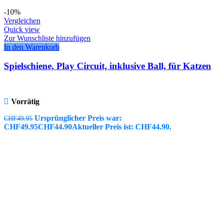
-10%
Vergleichen
Quick view
Zur Wunschliste hinzufügen
In den Warenkorb
Spielschiene, Play Circuit, inklusive Ball, für Katzen
Vorrätig
Ursprünglicher Preis war:
CHF
49.95
CHF49.95
CHF
44.90
Aktueller Preis ist: CHF44.90.