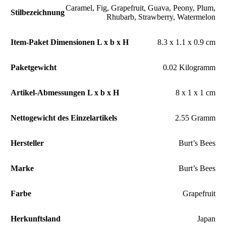
Caramel
,
Fig
,
Grapefruit
,
Guava
,
Peony
,
Plum
,
Stilbezeichnung
Rhubarb
,
Strawberry
,
Watermelon
Item-Paket Dimensionen L x b x H
‎8.3 x 1.1 x 0.9 cm
Paketgewicht
‎0.02 Kilogramm
Artikel-Abmessungen L x b x H
‎8 x 1 x 1 cm
Nettogewicht des Einzelartikels
‎2.55 Gramm
Hersteller
‎Burt’s Bees
Marke
‎Burt’s Bees
Farbe
‎Grapefruit
Herkunftsland
‎Japan