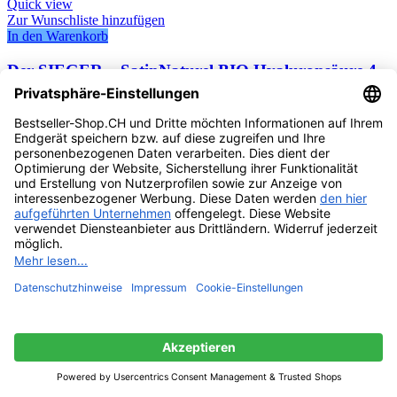
Quick view
Zur Wunschliste hinzufügen
In den Warenkorb
Der SIEGER – SatinNaturel BIO Hyaluronsäure 4-
Fach Konzentrat – Anti Aging gegen Falten
Vorrätig
Ursprünglicher Preis war:
CHF
68.95
CHF68.95
CHF
57.50
Aktueller Preis ist: CHF57.50.