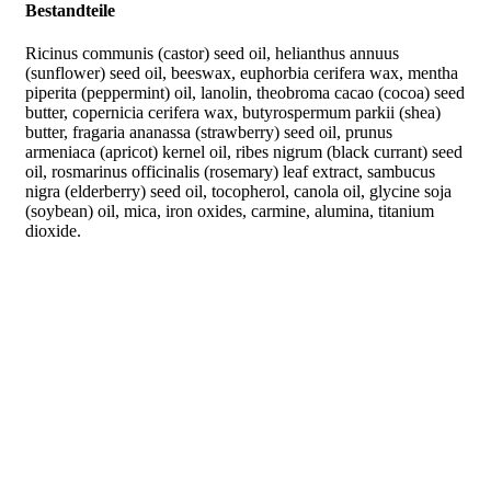
Bestandteile
Ricinus communis (castor) seed oil, helianthus annuus
(sunflower) seed oil, beeswax, euphorbia cerifera wax, mentha
piperita (peppermint) oil, lanolin, theobroma cacao (cocoa) seed
butter, copernicia cerifera wax, butyrospermum parkii (shea)
butter, fragaria ananassa (strawberry) seed oil, prunus
armeniaca (apricot) kernel oil, ribes nigrum (black currant) seed
oil, rosmarinus officinalis (rosemary) leaf extract, sambucus
nigra (elderberry) seed oil, tocopherol, canola oil, glycine soja
(soybean) oil, mica, iron oxides, carmine, alumina, titanium
dioxide.