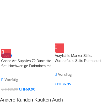
Acrylstifte Marker Stifte,
-36%
Wasserfeste Stifte Permanent
Castle Art Supplies 72 Buntstifte
Marker Acrylfarben stifte für
Set, Hochwertige Farbminen mit
Stein Metall Papier Glas Holz
weichem Kern für erfahrene
Vorrätig
Kunststoff Keramik Leder DIY
Künstler, Profi und Farbkünstler,
Vorrätig
Fotoalbum Acrylfarben Marker
In übersichtlichem, robustem
CHF
36.95
Set
Reissverschlussetui
CHF
69.90
CHF
109.90
Andere Kunden Kauften Auch