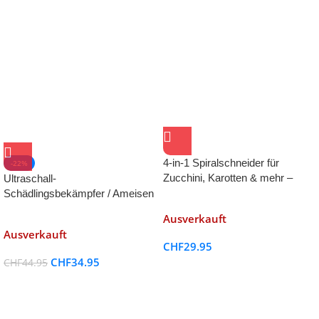
4-in-1 Spiralschneider für
-22%
Zucchini, Karotten & mehr –
Ultraschall-
Zoodle & Gemüseschneider
Schädlingsbekämpfer / Ameisen
und Kakerlaken Mosquito
Ausverkauft
Ausverkauft
CHF
29.95
CHF
34.95
CHF
44.95