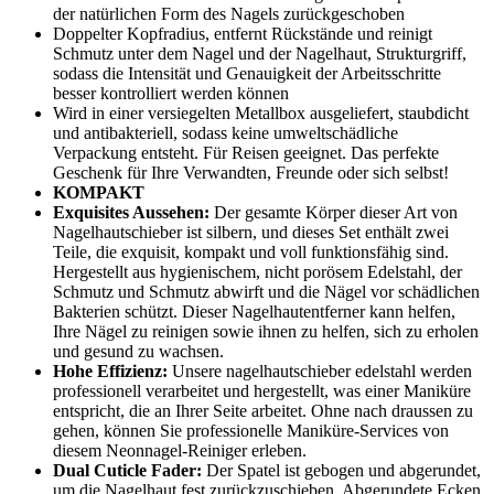
der natürlichen Form des Nagels zurückgeschoben
Doppelter Kopfradius, entfernt Rückstände und reinigt
Schmutz unter dem Nagel und der Nagelhaut, Strukturgriff,
sodass die Intensität und Genauigkeit der Arbeitsschritte
besser kontrolliert werden können
Wird in einer versiegelten Metallbox ausgeliefert, staubdicht
und antibakteriell, sodass keine umweltschädliche
Verpackung entsteht. Für Reisen geeignet. Das perfekte
Geschenk für Ihre Verwandten, Freunde oder sich selbst!
KOMPAKT
Exquisites Aussehen:
Der gesamte Körper dieser Art von
Nagelhautschieber ist silbern, und dieses Set enthält zwei
Teile, die exquisit, kompakt und voll funktionsfähig sind.
Hergestellt aus hygienischem, nicht porösem Edelstahl, der
Schmutz und Schmutz abwirft und die Nägel vor schädlichen
Bakterien schützt. Dieser Nagelhautentferner kann helfen,
Ihre Nägel zu reinigen sowie ihnen zu helfen, sich zu erholen
und gesund zu wachsen.
Hohe Effizienz:
Unsere nagelhautschieber edelstahl werden
professionell verarbeitet und hergestellt, was einer Maniküre
entspricht, die an Ihrer Seite arbeitet. Ohne nach draussen zu
gehen, können Sie professionelle Maniküre-Services von
diesem Neonnagel-Reiniger erleben.
Dual Cuticle Fader:
Der Spatel ist gebogen und abgerundet,
um die Nagelhaut fest zurückzuschieben. Abgerundete Ecken