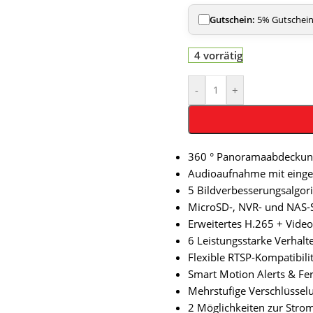
Gutschein:
5% Gutschein 
4 vorrätig
-
+
360 ° Panoramaabdeckun
Audioaufnahme mit eing
5 Bildverbesserungsalgo
MicroSD-, NVR- und NAS-
Erweitertes H.265 + Vide
6 Leistungsstarke Verhalt
Flexible RTSP-Kompatibili
Smart Motion Alerts & Fer
Mehrstufige Verschlüssel
2 Möglichkeiten zur Stro