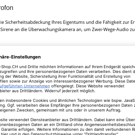
rofon
e Sicherheitsabdeckung Ihres Eigentums und die Fähigkeit zur Er
e Sirene an die Überwachungskamera an, um Zwei-Wege-Audio zu r
MicroSD-, NVR- und NAS-Speicher
die
Die IP-Kamera kann Videos lokal aufnehmen, indem sie
eten
eine microSD-Karte mit bis zu 256 GB oder in ANNKE-