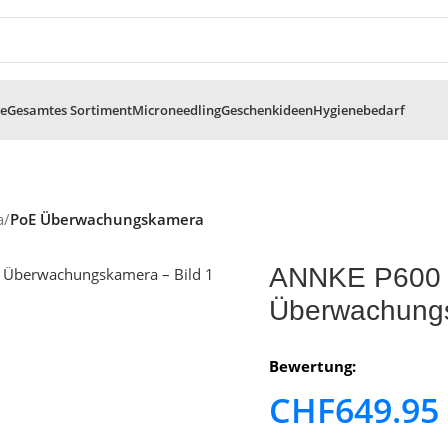
te
Gesamtes Sortiment
Microneedling
Geschenkideen
Hygienebedarf
a
/
PoE Überwachungskamera
ANNKE P600 
Überwachung
Bewertung:
CHF
649.95