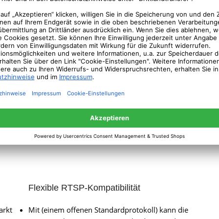
NVRs (nicht im Lieferumfang enthalten) ohne Cloud-
Speichergebühren einlegt.
ere
Der NAS-Speicher bietet Ihnen auch eine andere
Möglichkeit zur Datensicherung. Sie haben die volle
Kontrolle über Ihre Aufnahmen und können diese nach
Ihren Wünschen verwalten.
Flexible RTSP-Kompatibilität
arkt
Mit (einem offenen Standardprotokoll) kann die