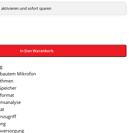
aktivieren und sofort sparen
In Den Warenkorb
g
ebautem Mikrofon
rithmen
Speicher
oformat
ensanalyse
tät
nzugriff
ung
mversorgung