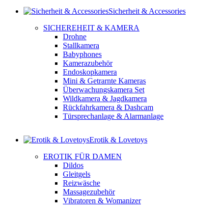
Sicherheit & Accessories
SICHEREHEIT & KAMERA
Drohne
Stallkamera
Babyphones
Kamerazubehör
Endoskopkamera
Mini & Getrarnte Kameras
Überwachungskamera Set
Wildkamera & Jagdkamera
Rückfahrkamera & Dashcam
Türsprechanlage & Alarmanlage
Erotik & Lovetoys
EROTIK FÜR DAMEN
Dildos
Gleitgels
Reizwäsche
Massagezubehör
Vibratoren & Womanizer