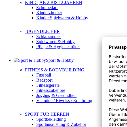
KIND | AB 2 BIS 12 JAHREN
Schulbedarf
Kinderzimmer
Kinder Spielwaren & Hobby
JUGENDLICHER
Schlafzimmer
Spielwaren & Hobby
Pflege & Hygieneartikel
Sport & Hobby
FITNESS & BODYBUILDING
Fussball
Radsport
Fitnessgeräte
Fitnesszubehöre
Jogging & Gesundheit
Vitamine / Eiweiss / Ernahrung
SPORT FÜR HERREN
Sportbekleidung
Sportausrüstung & Zubehör