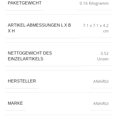
‎0.16 Kilogramm
PAKETGEWICHT
‎7.1 x 7.1 x 4.2
ARTIKEL-ABMESSUNGEN L X B
cm
X H
‎3.52
NETTOGEWICHT DES
Unzen
EINZELARTIKELS
‎ANAiRUi
HERSTELLER
‎ANAiRUi
MARKE