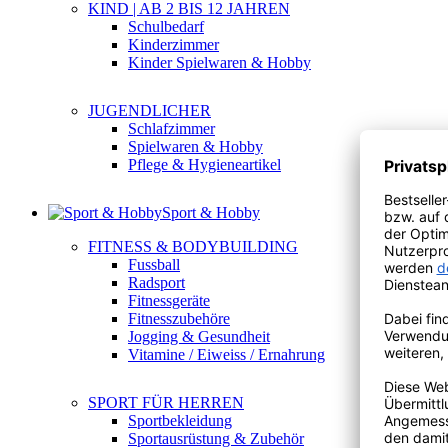
KIND | AB 2 BIS 12 JAHREN
Schulbedarf
Kinderzimmer
Kinder Spielwaren & Hobby
JUGENDLICHER
Schlafzimmer
Spielwaren & Hobby
Pflege & Hygieneartikel
Sport & Hobby
FITNESS & BODYBUILDING
Fussball
Radsport
Fitnessgeräte
Fitnesszubehöre
Jogging & Gesundheit
Vitamine / Eiweiss / Ernahrung
SPORT FÜR HERREN
Sportbekleidung
Sportausrüstung & Zubehör