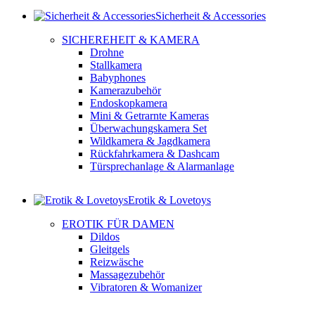
Sicherheit & Accessories
SICHEREHEIT & KAMERA
Drohne
Stallkamera
Babyphones
Kamerazubehör
Endoskopkamera
Mini & Getrarnte Kameras
Überwachungskamera Set
Wildkamera & Jagdkamera
Rückfahrkamera & Dashcam
Türsprechanlage & Alarmanlage
Erotik & Lovetoys
EROTIK FÜR DAMEN
Dildos
Gleitgels
Reizwäsche
Massagezubehör
Vibratoren & Womanizer