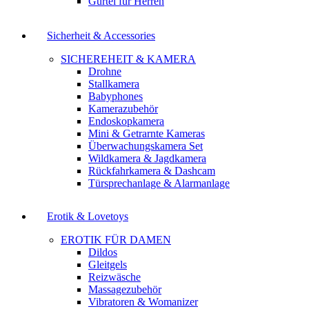
Gürtel für Herren
Sicherheit & Accessories
SICHEREHEIT & KAMERA
Drohne
Stallkamera
Babyphones
Kamerazubehör
Endoskopkamera
Mini & Getrarnte Kameras
Überwachungskamera Set
Wildkamera & Jagdkamera
Rückfahrkamera & Dashcam
Türsprechanlage & Alarmanlage
Erotik & Lovetoys
EROTIK FÜR DAMEN
Dildos
Gleitgels
Reizwäsche
Massagezubehör
Vibratoren & Womanizer