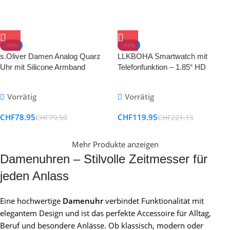
-38%
-50%
s.Oliver Damen Analog Quarz
LLKBOHA Smartwatch mit
Uhr mit Silicone Armband
Telefonfunktion – 1.85“ HD
Touchscreen, Telefonfunktion,
Herzfrequenz, Blutsauerstoff,
Vorrätig
Vorrätig
IP68.
CHF
78.95
CHF
119.95
CHF
79.50
CHF
221.15
Mehr Produkte anzeigen
Damenuhren – Stilvolle Zeitmesser für
jeden Anlass
Eine hochwertige
Damenuhr
verbindet Funktionalität mit
elegantem Design und ist das perfekte Accessoire für Alltag,
Beruf und besondere Anlässe. Ob klassisch, modern oder