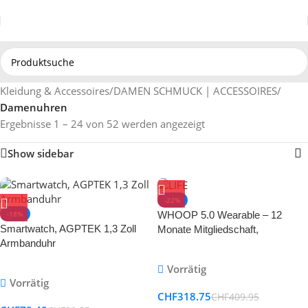
Kleidung & Accessoires
/
DAMEN SCHMUCK | ACCESSOIRES
/
Damenuhren
Ergebnisse 1 – 24 von 52 werden angezeigt
Show sidebar
-22%
-18%
WHOOP 5.0 Wearable – 12
Smartwatch, AGPTEK 1,3 Zoll
Monate Mitgliedschaft,
Armbanduhr
Gesundheits- & Fitness-Tracker
Vorrätig
Vorrätig
CHF
318.75
CHF
409.95