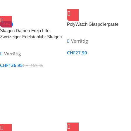
PolyWatch Glaspolierpaste
-16%
Skagen Damen-Freja Lille,
Zweizeiger-Edelstahluhr Skagen
Vorrätig
CHF
27.90
Vorrätig
CHF
136.95
CHF
163.45