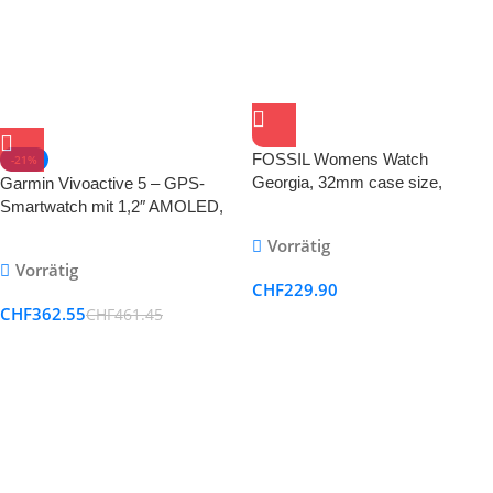
FOSSIL Womens Watch
-21%
Georgia, 32mm case size,
Garmin Vivoactive 5 – GPS-
Quartz movement, Leather strap
Smartwatch mit 1,2″ AMOLED,
Fossil
Fitness, Gesundheit & Musik
Vorrätig
Vorrätig
CHF
229.90
CHF
362.55
CHF
461.45