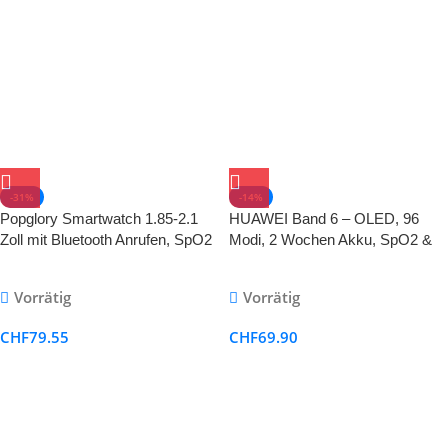
-31%
-14%
Popglory Smartwatch 1.85-2.1
HUAWEI Band 6 – OLED, 96
Zoll mit Bluetooth Anrufen, SpO2
Modi, 2 Wochen Akku, SpO2 &
& Fitness-Tracking
Herzmonitor
Vorrätig
Vorrätig
CHF
79.55
CHF
69.90