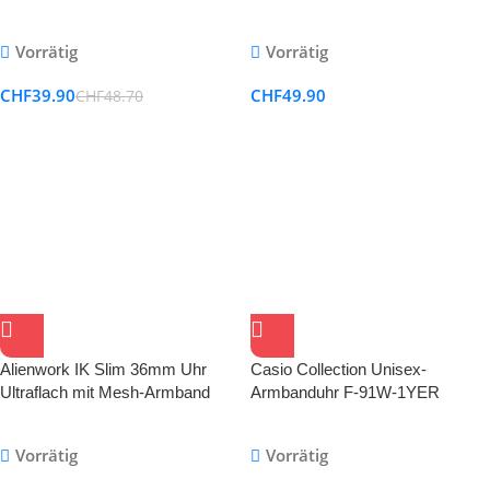
Lederarmband Ersatz-Watch
Schnellverschluss geeignet für
Armband Schliesse für Herren
Damen&Herren
Vorrätig
Vorrätig
Damen Uhren
CHF
39.90
CHF
49.90
CHF
48.70
Alienwork IK Slim 36mm Uhr
Casio Collection Unisex-
Ultraflach mit Mesh-Armband
Armbanduhr F-91W-1YER
Vorrätig
Vorrätig