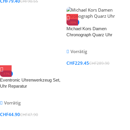
CHF
79.40
CHF
90.55
-30%
Michael Kors Damen
Chronograph Quarz Uhr
Vorrätig
CHF
229.45
CHF
289.90
-17%
Eventronic Uhrenwerkzeug Set,
Uhr Reparatur
Uhrmacherwerkzeug Uhr
Werkzeug Tasche Watch Tools in
Vorrätig
Schwarze Nylontasche
CHF
44.90
CHF
47.90