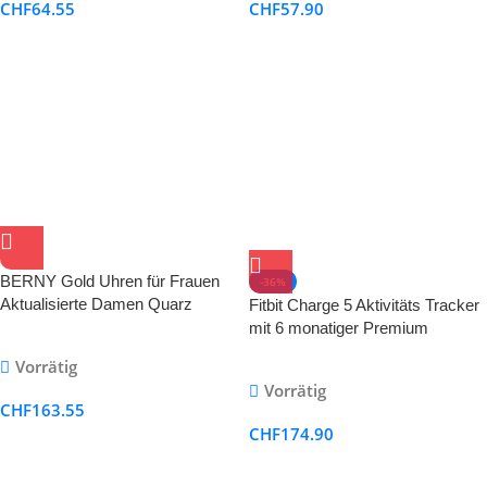
CHF
64.55
CHF
57.90
BERNY Gold Uhren für Frauen
-36%
Aktualisierte Damen Quarz
Fitbit Charge 5 Aktivitäts Tracker
Armbanduhren Edelstahl Band
mit 6 monatiger Premium
Damen Kleine Gold Uhr Luxus
Mitgliedschaft, bis zu 7 Tagen
Vorrätig
Casual Mode Armband
Akkulaufzeit und Tagesform
Vorrätig
Index
CHF
163.55
CHF
174.90