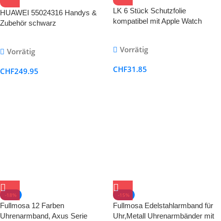
LK 6 Stück Schutzfolie
HUAWEI 55024316 Handys &
kompatibel mit Apple Watch
Zubehör schwarz
Series 7 und Apple Wtach Series
6/SE/5/4 44mm Folie, HD Klar
Vorrätig
Vorrätig
Weich TPU Blasenfreie
Displayschutz, Nicht Glas
CHF
31.85
CHF
249.95
Maximale Abdeckung
Selbstheilung
-18%
-15%
Fullmosa 12 Farben
Fullmosa Edelstahlarmband für
Uhrenarmband, Axus Serie
Uhr,Metall Uhrenarmbänder mit