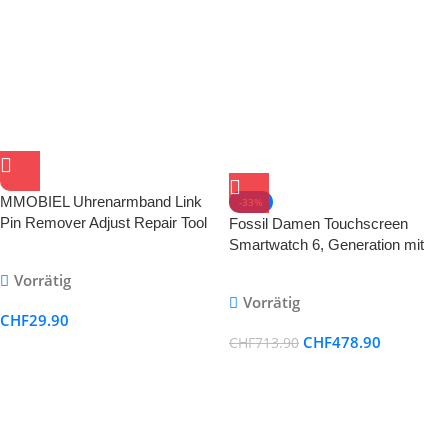
MMOBIEL Uhrenarmband Link
-33%
Pin Remover Adjust Repair Tool
Fossil Damen Touchscreen
Kit for Uhrmacher with Pins
Smartwatch 6, Generation mit
Spring Pusher Steel Punch
Lautsprecher, Herzfrequenz,
Vorrätig
NFC und Smartphone
Vorrätig
Benachrichtigungen + Fossil
CHF
29.90
Armband
CHF
478.90
CHF
713.90