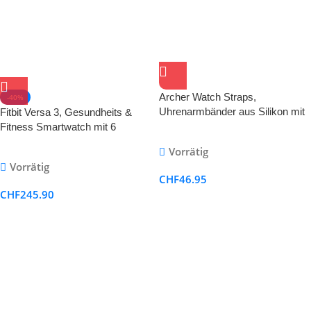
Archer Watch Straps,
-40%
Uhrenarmbänder aus Silikon mit
Fitbit Versa 3, Gesundheits &
Schnellverschluss
Fitness Smartwatch mit 6
monatiger Premium
Vorrätig
Mitgliedschaft, GPS, Tagesform
Vorrätig
Index und bis zu 6+ Tage Akku
CHF
46.95
CHF
245.90