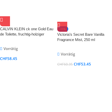
CALVIN KLEIN ck one Gold Eau
-11%
de Toilette, fruchtig-holziger
Victoria’s Secret Bare Vanilla
Unisex-Duft, 50ml
Fragrance Mist, 250 ml
Vorrätig
Vorrätig
CHF
58.45
CHF
53.45
CHF
60.35