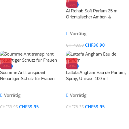
-26%
Al Rehab Soft Parfum 35 ml –
Orientalischer Amber- &
Moschusduft
Vorrätig
CHF
36.90
CHF
49.90
-26%
-23%
Soumme Antitranspirant
Lattafa Angham Eau de Parfum,
Neuartiger Schutz für Frauen
Spray, Unisex, 100 ml
Vorrätig
Vorrätig
CHF
39.95
CHF
59.95
CHF
53.95
CHF
78.35