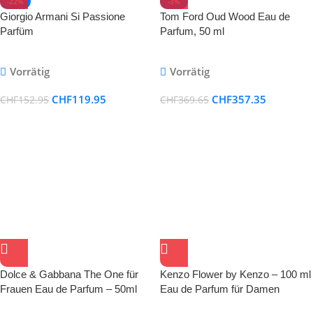
-22%
-3%
Giorgio Armani Si Passione
Tom Ford Oud Wood Eau de
Parfüm
Parfum, 50 ml
Vorrätig
Vorrätig
CHF
119.95
CHF
357.35
CHF
152.95
CHF
369.65
Dolce & Gabbana The One für
Kenzo Flower by Kenzo – 100 ml
Frauen Eau de Parfum – 50ml
Eau de Parfum für Damen