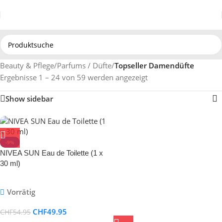
Beauty & Pflege
/
Parfums / Düfte
/
Topseller Damendüfte
Ergebnisse 1 – 24 von 59 werden angezeigt
Show sidebar
-9%
NIVEA SUN Eau de Toilette (1 x
30 ml)
Vorrätig
CHF
49.95
CHF
54.95