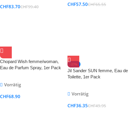
CHF
57.50
CHF
65.55
CHF
83.70
CHF
99.40
Chopard Wish femme/woman,
-27%
Eau de Parfum Spray, 1er Pack
Jil Sander SUN femme, Eau de
(1 x 75 ml)
Toilette, 1er Pack
Vorrätig
Vorrätig
CHF
68.90
CHF
36.35
CHF
49.95