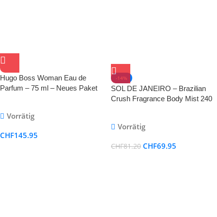
Hugo Boss Woman Eau de
-14%
Parfum – 75 ml – Neues Paket
SOL DE JANEIRO – Brazilian
Crush Fragrance Body Mist 240
ml
Vorrätig
Vorrätig
CHF
145.95
CHF
69.95
CHF
81.20