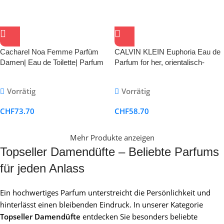
Cacharel Noa Femme Parfüm
CALVIN KLEIN Euphoria Eau de
Damen| Eau de Toilette| Parfum
Parfum for her, orientalisch-
Damen| Damendüfte| Noa
blumiger Damenduft
Prafum| Frauen Parfüm|
Vorrätig
Vorrätig
Blumiger Duft
CHF
73.70
CHF
58.70
Mehr Produkte anzeigen
Topseller Damendüfte – Beliebte Parfums
für jeden Anlass
Ein hochwertiges Parfum unterstreicht die Persönlichkeit und
hinterlässt einen bleibenden Eindruck. In unserer Kategorie
Topseller Damendüfte
entdecken Sie besonders beliebte