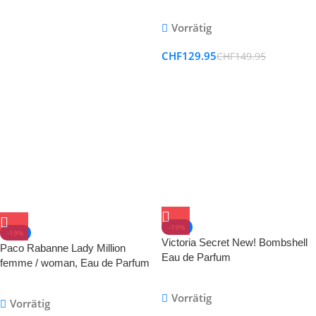
Vorrätig
CHF
129.95
CHF
149.95
-19%
-19%
Victoria Secret New! Bombshell
Paco Rabanne Lady Million
Eau de Parfum
femme / woman, Eau de Parfum
Vorrätig
Vorrätig