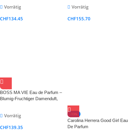
Vorrätig
Vorrätig
CHF
134.45
CHF
155.70
BOSS MA VIE Eau de Parfum –
Blumig-Fruchtiger Damenduft,
Neues Design
-13%
Vorrätig
Carolina Herrera Good Girl Eau
De Parfum
CHF
139.35