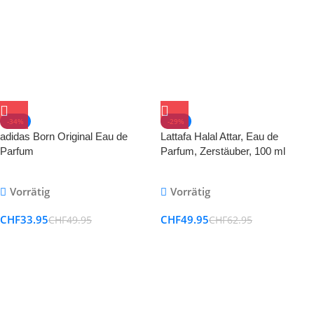
-34%
-29%
adidas Born Original Eau de
Lattafa Halal Attar, Eau de
Parfum
Parfum, Zerstäuber, 100 ml
Vorrätig
Vorrätig
CHF
33.95
CHF
49.95
CHF
49.95
CHF
62.95