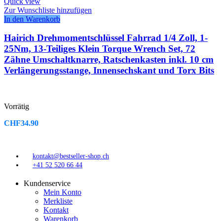
Quick view
Zur Wunschliste hinzufügen
In den Warenkorb
Hairich Drehmomentschlüssel Fahrrad 1/4 Zoll, 1-
25Nm, 13-Teiliges Klein Torque Wrench Set, 72
Zähne Umschaltknarre, Ratschenkasten inkl. 10 cm
Verlängerungsstange, Innensechskant und Torx Bits
Vorrätig
CHF
34.90
kontakt@bestseller-shop.ch
+41 52 520 66 44
Kundenservice
Mein Konto
Merkliste
Kontakt
Warenkorb