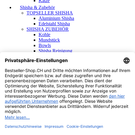
Katze
Shisha & Zubehör
TOPSELLER SHISHA
Aluminium Shisha
Edelstahl Shisha
SHISHA ZUBEHÖR
Kohle
Mundstück
Bowls
Shisha Reinigung
Shisha Ersatzteile
Alle Produkte
Home
Shop
Wishlist
Vergleichen
Warenkorb
Schliessen
Anmelden
Schliessen
Noch keinen Account?