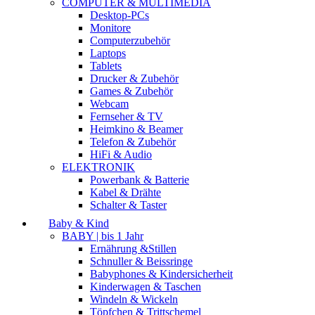
COMPUTER & MULTIMEDIA
Desktop-PCs
Monitore
Computerzubehör
Laptops
Tablets
Drucker & Zubehör
Games & Zubehör
Webcam
Fernseher & TV
Heimkino & Beamer
Telefon & Zubehör
HiFi & Audio
ELEKTRONIK
Powerbank & Batterie
Kabel & Drähte
Schalter & Taster
Baby & Kind
BABY | bis 1 Jahr
Ernährung &Stillen
Schnuller & Beissringe
Babyphones & Kindersicherheit
Kinderwagen & Taschen
Windeln & Wickeln
Töpfchen & Trittschemel