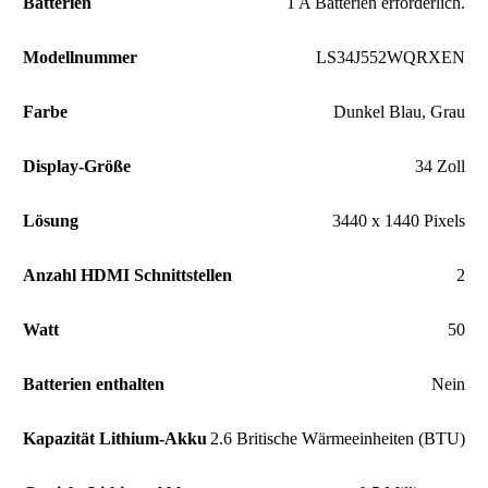
Batterien
‎1 A Batterien erforderlich.
Modellnummer
‎LS34J552WQRXEN
Farbe
‎Dunkel Blau, Grau
Display-Größe
‎34 Zoll
Lösung
‎3440 x 1440 Pixels
Anzahl HDMI Schnittstellen
‎2
Watt
‎50
Batterien enthalten
‎Nein
Kapazität Lithium-Akku
‎2.6 Britische Wärmeeinheiten (BTU)