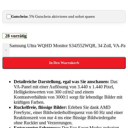
Gutschein:
5% Gutschein aktivieren und sofort sparen
28 vorrätig
Samsung Ultra WQHD Monitor S34J552WQR, 34 Zoll, VA-Panel,
-
In Den Warenkorb
Detailreiche Darstellung, egal was Sie anschauen:
Das
VA-Panel mit einer Auflösung von 3.440 x 1.440 Pixel,
Helligkeitswerten von 300 cd/m2 und einem
Kontrastverhältnis von 3000:1 sorgt für lebendige Bilder mit
kräftigen Farben.
Ruckelfreie, flüssige Bilder:
Erleben Sie dank AMD
FreeSync, einer Bildwiederholfrequenz von 60 Hz und einer
Reaktionszeit von nur 4 ms eine flüssige Bildwiedergabe
ohne Ruckler und Verzerrungen.
Entspannter Sehgenuss:
Der Eye Saver Modus reduziert