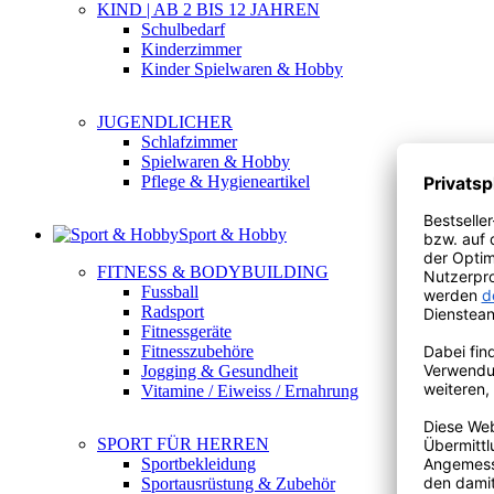
KIND | AB 2 BIS 12 JAHREN
Schulbedarf
Kinderzimmer
Kinder Spielwaren & Hobby
JUGENDLICHER
Schlafzimmer
Spielwaren & Hobby
Pflege & Hygieneartikel
Sport & Hobby
FITNESS & BODYBUILDING
Fussball
Radsport
Fitnessgeräte
Fitnesszubehöre
Jogging & Gesundheit
Vitamine / Eiweiss / Ernahrung
SPORT FÜR HERREN
Sportbekleidung
Sportausrüstung & Zubehör