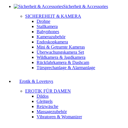
Sicherheit & Accessories
SICHEREHEIT & KAMERA
Drohne
Stallkamera
Babyphones
Kamerazubehör
Endoskopkamera
Mini & Getrarnte Kameras
Überwachungskamera Set
Wildkamera & Jagdkamera
Rückfahrkamera & Dashcam
Türsprechanlage & Alarmanlage
Erotik & Lovetoys
EROTIK FÜR DAMEN
Dildos
Gleitgels
Reizwäsche
Massagezubehör
Vibratoren & Womanizer