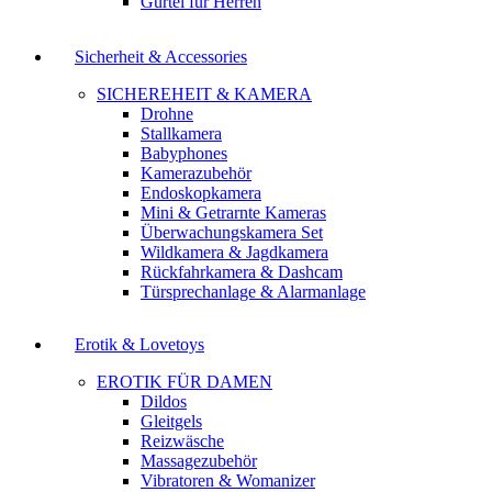
Gürtel für Herren
Sicherheit & Accessories
SICHEREHEIT & KAMERA
Drohne
Stallkamera
Babyphones
Kamerazubehör
Endoskopkamera
Mini & Getrarnte Kameras
Überwachungskamera Set
Wildkamera & Jagdkamera
Rückfahrkamera & Dashcam
Türsprechanlage & Alarmanlage
Erotik & Lovetoys
EROTIK FÜR DAMEN
Dildos
Gleitgels
Reizwäsche
Massagezubehör
Vibratoren & Womanizer