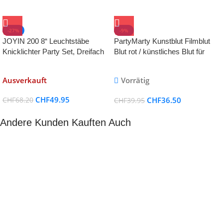
-27%
-9%
JOYIN 200 8“ Leuchtstäbe
PartyMarty Kunstblut Filmblut
Knicklichter Party Set, Dreifach
Blut rot / künstliches Blut für
Armbänder, Ketten, Set für
Halloween Vampirblut / 250ml für
Brillen, Stirnband, Blumen für
Vampier Zombie Horror
Ausverkauft
Vorrätig
Halloween Party Karneval
Neujahr (Gesamt 468 Stück 7
CHF
49.95
CHF
36.50
CHF
68.20
CHF
39.95
Farben)
Andere Kunden Kauften Auch