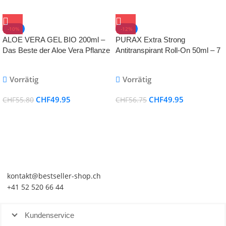
-10%
-12%
ALOE VERA GEL BIO 200ml –
PURAX Extra Strong
Das Beste der Aloe Vera Pflanze
Antitranspirant Roll-On 50ml – 7
– 100% Vegan – Natürliche After
Tage Schutz
Sun Pflege – Skincare – Bei
Vorrätig
Vorrätig
Sonnenbrand & als
Feuchtigkeitscreme Gesicht
CHF
49.95
CHF
49.95
CHF
55.80
CHF
56.75
kontakt@bestseller-shop.ch
+41 52 520 66 44
Kundenservice