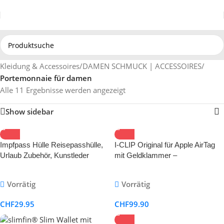
Kleidung & Accessoires
/
DAMEN SCHMUCK | ACCESSOIRES
/
Portemonnaie für damen
Alle 11 Ergebnisse werden angezeigt
Show sidebar
Impfpass Hülle Reisepasshülle,
I-CLIP Original für Apple AirTag
Urlaub Zubehör, Kunstleder
mit Geldklammer –
Passhülle mit RFID-Blocker,
Portemonnaie – Slim Wallet
Schutzhülle Tasche für
Vorrätig
Vorrätig
Kreditkarten Damen Herren
Reisepass, Ausweis und
CHF
29.95
CHF
99.90
Reisedokumente,Travel
Organizer