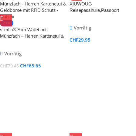
XIUWOUG
Reisepasshülle,Passport
Cover,Kunstleder Impfpass Hülle
mit RFID-Blocker für Damen
-17%
Vorrätig
Herren Reisepass Kreditkarten,
slimfin® Slim Wallet mit
Ausweis und Reisedokumente
Münzfach – Herren Kartenetui &
CHF
29.95
Geldbörse mit RFID Schutz –
Unisex
Vorrätig
CHF
65.65
CHF
79.45