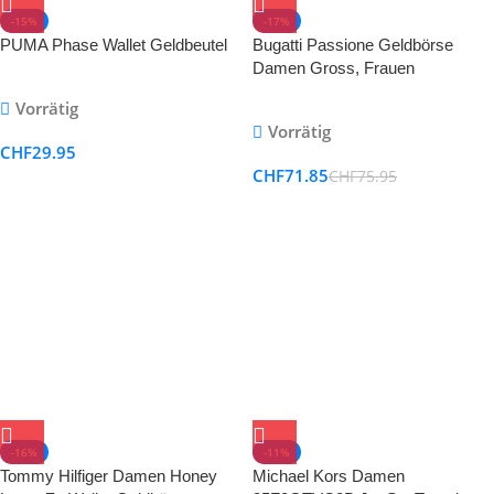
-15%
-17%
PUMA Phase Wallet Geldbeutel
Bugatti Passione Geldbörse
Damen Gross, Frauen
Geldbeutel mit Reissverschluss
Vorrätig
Lang, Damengeldbörse
Vorrätig
Langbörse Portemonnaie im
CHF
29.95
Querformat
CHF
71.85
CHF
75.95
-16%
-11%
Tommy Hilfiger Damen Honey
Michael Kors Damen