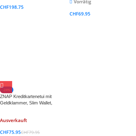
Vorrätig
CHF
198.75
CHF
69.95
-24%
ZNAP Kreditkartenetui mit
Geldklammer, Slim Wallet,
Kartenetui, Portemonnaie,
Geldbörse für Damen und Herren
Ausverkauft
CHF
75.95
CHF
79.95