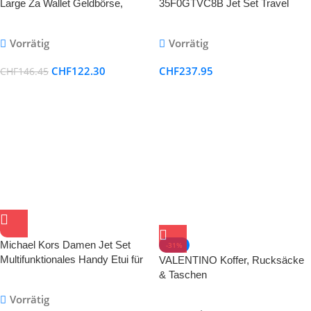
Large Za Wallet Geldbörse,
35F0GTVC8B Jet Set Travel
Schwarz (Black), 2x10x19 cm
Medium Multifunction Phone
Xbody Crossbody Bag Wallet
Vorrätig
Vorrätig
CHF
122.30
CHF
237.95
CHF
146.45
Michael Kors Damen Jet Set
-31%
Multifunktionales Handy Etui für
VALENTINO Koffer, Rucksäcke
Reisen, Einheitsgrösse
& Taschen
Vorrätig