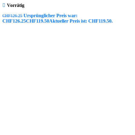
Vorrätig
Ursprünglicher Preis war:
CHF
126.25
CHF126.25
CHF
119.50
Aktueller Preis ist: CHF119.50.