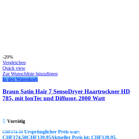
-20%
Vergleichen
Quick view
Zur Wunschliste hinzufügen
In den Warenkorb
Braun Satin Hair 7 SensoDryer Haartrockner HD
785, mit IonTec und Diffusor, 2000 Watt
Vorrätig
Ursprünglicher Preis war:
CHF
174.50
CHF174.50
CHF
139.95
Aktueller Preis ist: CHF139.95.