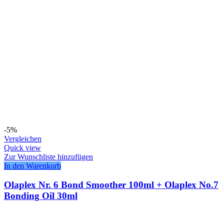
-5%
Vergleichen
Quick view
Zur Wunschliste hinzufügen
In den Warenkorb
Olaplex Nr. 6 Bond Smoother 100ml + Olaplex No.7
Bonding Oil 30ml