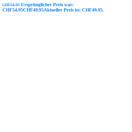
Ursprünglicher Preis war:
CHF
54.95
CHF54.95
CHF
49.95
Aktueller Preis ist: CHF49.95.