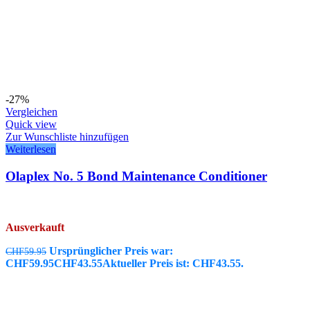
-27%
Vergleichen
Quick view
Zur Wunschliste hinzufügen
Weiterlesen
Olaplex No. 5 Bond Maintenance Conditioner
Ausverkauft
Ursprünglicher Preis war:
CHF
59.95
CHF59.95
CHF
43.55
Aktueller Preis ist: CHF43.55.