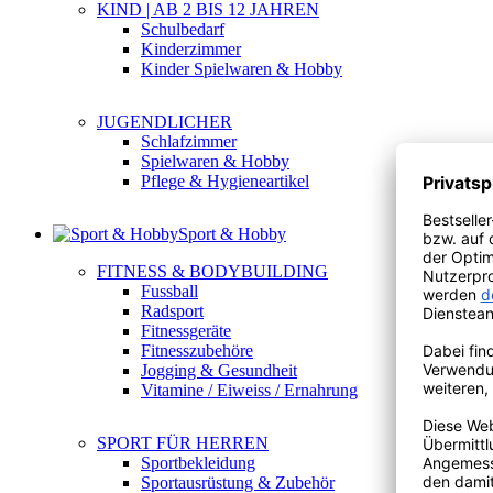
KIND | AB 2 BIS 12 JAHREN
Schulbedarf
Kinderzimmer
Kinder Spielwaren & Hobby
JUGENDLICHER
Schlafzimmer
Spielwaren & Hobby
Pflege & Hygieneartikel
Sport & Hobby
FITNESS & BODYBUILDING
Fussball
Radsport
Fitnessgeräte
Fitnesszubehöre
Jogging & Gesundheit
Vitamine / Eiweiss / Ernahrung
SPORT FÜR HERREN
Sportbekleidung
Sportausrüstung & Zubehör