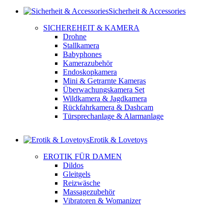
Sicherheit & Accessories
SICHEREHEIT & KAMERA
Drohne
Stallkamera
Babyphones
Kamerazubehör
Endoskopkamera
Mini & Getrarnte Kameras
Überwachungskamera Set
Wildkamera & Jagdkamera
Rückfahrkamera & Dashcam
Türsprechanlage & Alarmanlage
Erotik & Lovetoys
EROTIK FÜR DAMEN
Dildos
Gleitgels
Reizwäsche
Massagezubehör
Vibratoren & Womanizer