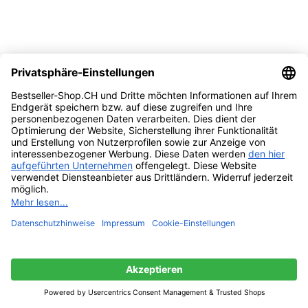
Vergleichen
Quick view
Zur Wunschliste hinzufügen
Weiterlesen
NEU: 100 Stück + 10 GRATIS OP-Mundschutz –
(CE Zertifiziert)