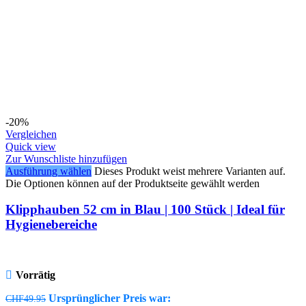
-20%
Vergleichen
Quick view
Zur Wunschliste hinzufügen
Ausführung wählen
Dieses Produkt weist mehrere Varianten auf.
Die Optionen können auf der Produktseite gewählt werden
Klipphauben 52 cm in Blau | 100 Stück | Ideal für
Hygienebereiche
Vorrätig
Ursprünglicher Preis war:
CHF
49.95