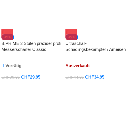
-25%
-22%
B.PRIME 3 Stufen präziser profi
Ultraschall-
Messerschärfer Classic
Schädlingsbekämpfer / Ameisen
und Kakerlaken Mosquito
Vorrätig
Ausverkauft
CHF
29.95
CHF
34.95
CHF
39.95
CHF
44.95