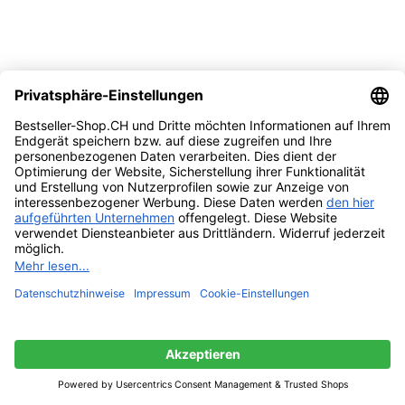
Vergleichen
Quick view
Zur Wunschliste hinzufügen
In den Warenkorb
WELEDA Bio Skin Food Body Butter vegane
Körperbutter in neuem Glastiegel, reichhaltige
Naturkosmetik Feuchtigkeitspflege Bodylotion mit
Shea und Kakaobutter für trockene und raue Haut
(1 x 150 ml)