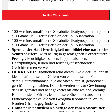
Naissance Sheabutter BIO (Nr. 306) 250g, rein und natürlich, unra
-
In Den Warenkorb
100 % reine, unraffinierte Sheabutter (Butyrospermum parkii)
aus Ghana, BIO zertifiziert von der Soil Association.
100 % reine, unraffinierte Sheabutter (Butyrospermum parkii)
aus Ghana, BIO zertifiziert von der Soil Association.
Spendet der Haut Feuchtigkeit und bildet eine natürliche
Schutzbarriere;
wird häufig in geschlagenen Körperbuttern,
Peelings, Feuchtigkeitssalben, Lippenbalsamen,
Haarspülungen, Kuren und feuchtigkeitsspendenden
Gesichtscremen verwendet.
HERKUNFT
: Traditionell wird dieses „Gold der Frauen“ in
kleinen afrikanischen Dörfern von einheimischen Frauen,
deren Haupteinnahmequelle die Sheabutter ist, getrocknet,
geschält und gemahlen. Danach werden sie zur Gewinnung
der Öle geröstet und handgeknetet bis eine weiche, cremige
Butter entsteht. Wir beziehen unsere Sheabutter aus einer
Frauenkooperative, die von Georgina Koomson in Wa im
Norden Ghanas gegründet wurde.
Enthält alle natürlichen Vorzüge der rohen Sheabutter.