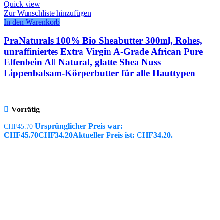
Quick view
Zur Wunschliste hinzufügen
In den Warenkorb
PraNaturals 100% Bio Sheabutter 300ml, Rohes,
unraffiniertes Extra Virgin A-Grade African Pure
Elfenbein All Natural, glatte Shea Nuss
Lippenbalsam-Körperbutter für alle Hauttypen
Vorrätig
Ursprünglicher Preis war:
CHF
45.70
CHF45.70
CHF
34.20
Aktueller Preis ist: CHF34.20.