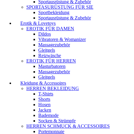
Sportausrüstung & Zubehör
SPORTASURÜSTUNG FÜR SIE
Sportbekleidung
Sportausrüstung & Zubehör
Erotik & Lovetoys
EROTIK FÜR DAMEN
Dildos
Vibratoren & Womanizer
Massagezubehör
Gleitgels
Reizwäsche
EROTIK FÜR HERREN
Masturbatoren
Massagezubehör
Gleitgels
Kleidung & Accessoires
HERREN BEKLEIDUNG
T-Shirts
Shorts
Hosen
Jacken
Bademode
Socken & Strümpfe
HERREN SCHMUCK & ACCESSOIRES
Portemonnaie