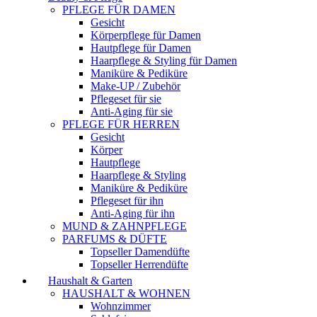
PFLEGE FÜR DAMEN
Gesicht
Körperpflege für Damen
Hautpflege für Damen
Haarpflege & Styling für Damen
Maniküre & Pediküre
Make-UP / Zubehör
Pflegeset für sie
Anti-Aging für sie
PFLEGE FÜR HERREN
Gesicht
Körper
Hautpflege
Haarpflege & Styling
Maniküre & Pediküre
Pflegeset für ihn
Anti-Aging für ihn
MUND & ZAHNPFLEGE
PARFUMS & DÜFTE
Topseller Damendüfte
Topseller Herrendüfte
Haushalt & Garten
HAUSHALT & WOHNEN
Wohnzimmer