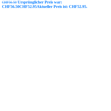
Ursprünglicher Preis war:
CHF
56.50
CHF56.50
CHF
52.95
Aktueller Preis ist: CHF52.95.