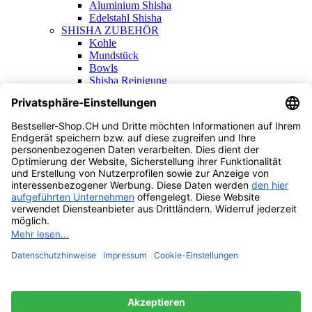
Aluminium Shisha
Edelstahl Shisha
SHISHA ZUBEHÖR
Kohle
Mundstück
Bowls
Shisha Reinigung
Shisha Ersatzteile
Alle Produkte
Home
Shop
Wishlist
Vergleichen
Warenkorb
Schliessen
Anmelden
Schliessen
Noch keinen Account?
Ein Konto erstellen
Filter
Vergleichen