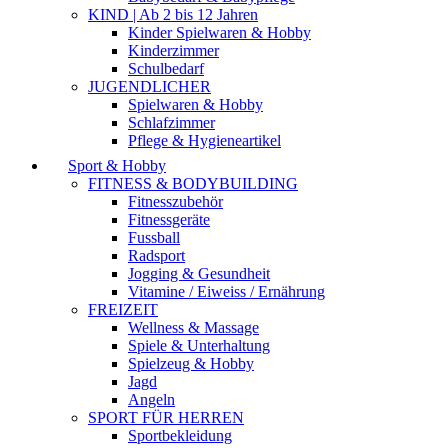
KIND | Ab 2 bis 12 Jahren
Kinder Spielwaren & Hobby
Kinderzimmer
Schulbedarf
JUGENDLICHER
Spielwaren & Hobby
Schlafzimmer
Pflege & Hygieneartikel
Sport & Hobby
FITNESS & BODYBUILDING
Fitnesszubehör
Fitnessgeräte
Fussball
Radsport
Jogging & Gesundheit
Vitamine / Eiweiss / Ernährung
FREIZEIT
Wellness & Massage
Spiele & Unterhaltung
Spielzeug & Hobby
Jagd
Angeln
SPORT FÜR HERREN
Sportbekleidung