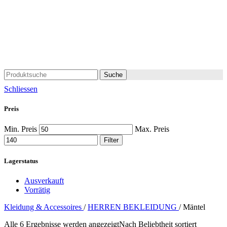
Suche
Schliessen
Preis
Min. Preis
Max. Preis
Filter
Lagerstatus
Ausverkauft
Vorrätig
Kleidung & Accessoires
/
HERREN BEKLEIDUNG
/
Mäntel
Alle 6 Ergebnisse werden angezeigt
Nach Beliebtheit sortiert