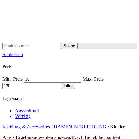
Suche
Schliessen
Preis
Min. Preis
Max. Preis
Filter
Lagerstatus
Ausverkauft
Vorrätig
Kleidung & Accessoires
/
DAMEN BEKLEIDUNG
/
Kleider
Alle 7 Ergebnisse werden angezeigt
Nach Beliebtheit sortiert