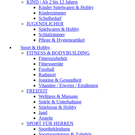
KIND | Ab 2 bis 12 Jahren
Kinder Spielwaren & Hobby
Kinderzimmer
Schulbedarf
JUGENDLICHER
Spielwaren & Hobby
Schlafzimmer
Pflege & Hygieneartikel
Sport & Hobby
FITNESS & BODYBUILDING
Fitnesszubehör
Fitnessgeräte
Fussball
Radsport
Jogging & Gesundheit
Vitamine / Eiweiss / Ernährung
FREIZEIT
Wellness & Massage
Spiele & Unterhaltung
Spielzeug & Hobby
Jagd
Angeln
SPORT FÜR HERREN
Sportbekleidung
Sportausrüstung & Zubehör