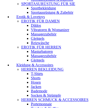
SPORTASURÜSTUNG FÜR SIE
Sportbekleidung
Sportausrüstung & Zubehör
Erotik & Lovetoys
EROTIK FÜR DAMEN
Dildos
Vibratoren & Womanizer
Massagezubehör
Gleitgels
Reizwäsche
EROTIK FÜR HERREN
Masturbatoren
Massagezubehör
Gleitgels
Kleidung & Accessoires
HERREN BEKLEIDUNG
T-Shirts
Shorts
Hosen
Jacken
Bademode
Socken & Strümpfe
HERREN SCHMUCK & ACCESSOIRES
Portemonnaie