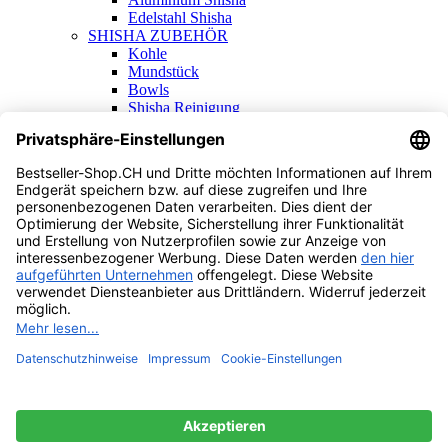
Edelstahl Shisha
SHISHA ZUBEHÖR
Kohle
Mundstück
Bowls
Shisha Reinigung
Shisha Ersatzteile
Alle Produkte
Home
Shop
Wishlist
Vergleichen
Warenkorb
Schliessen
Anmelden
Schliessen
Noch keinen Account?
Ein Konto erstellen
Filter
Vergleichen
0
Wishlist