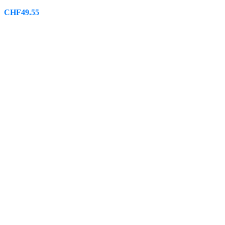
CHF
49.55