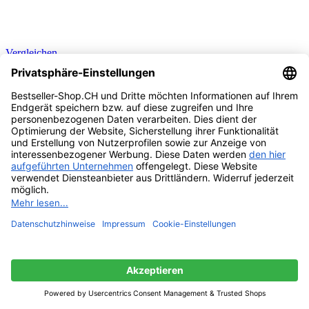
Vergleichen
Quick view
Zur Wunschliste hinzufügen
In den Warenkorb
SANTE Naturkosmetik Nail & Cuticle Oil,
Nagelpflegeöl, Pflege für Nägel & Nagelhaut, Mit
Bio-Ölen & Vitamin E, Vegan, 15 ml
Vorrätig
CHF
26.90
Andere Kunden Kauften Auch