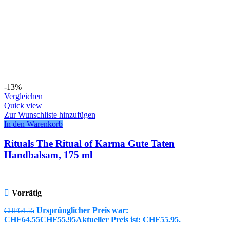
-13%
Vergleichen
Quick view
Zur Wunschliste hinzufügen
In den Warenkorb
Rituals The Ritual of Karma Gute Taten
Handbalsam, 175 ml
Vorrätig
Ursprünglicher Preis war:
CHF
64.55
CHF64.55
CHF
55.95
Aktueller Preis ist: CHF55.95.