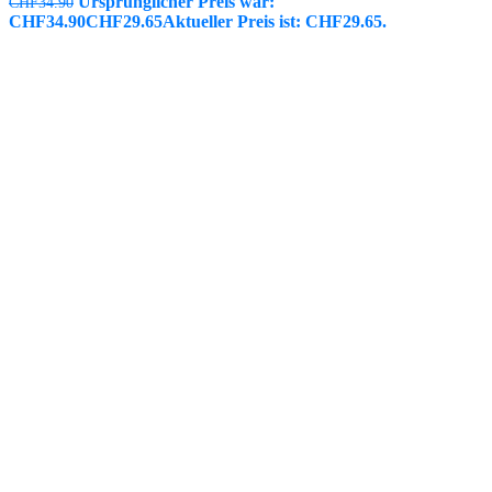
Ursprünglicher Preis war:
CHF
34.90
CHF34.90
CHF
29.65
Aktueller Preis ist: CHF29.65.