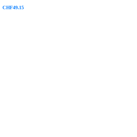
CHF
49.15