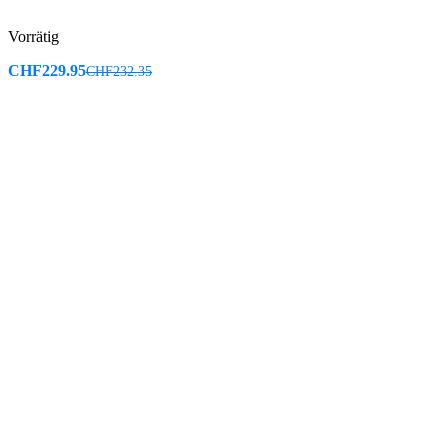
Vorrätig
CHF
229.95
CHF
232.35