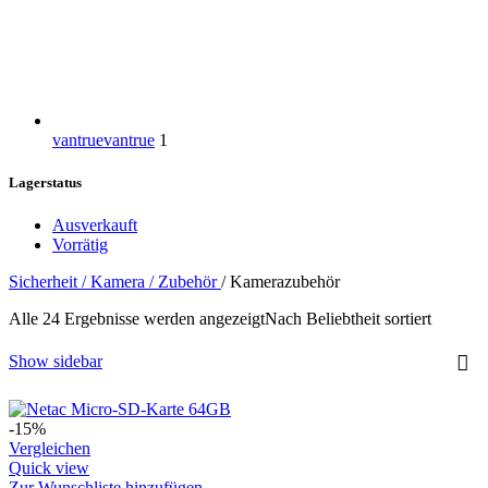
vantrue
vantrue
1
Lagerstatus
Ausverkauft
Vorrätig
Sicherheit / Kamera / Zubehör
/
Kamerazubehör
Alle 24 Ergebnisse werden angezeigt
Nach Beliebtheit sortiert
Show sidebar
-15%
Vergleichen
Quick view
Zur Wunschliste hinzufügen