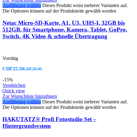
Ausführung wählen
Dieses Produkt weist mehrere Varianten auf.
Die Optionen können auf der Produktseite gewählt werden
Netac Micro-SD-Karte, A1, U3, UHS-I, 32GB bis
512GB, für Smartphone, Kamera, Tablet, GoPro,
Switch, 4K Video & schnelle Übertragung
Vorrätig
CHF
25.50
CHF
29.90
-15%
Vergleichen
Quick view
Zur Wunschliste hinzufügen
Ausführung wählen
Dieses Produkt weist mehrere Varianten auf.
Die Optionen können auf der Produktseite gewählt werden
HAKUTATZ® Profi Fotostudio Set –
Hintergrundsystem