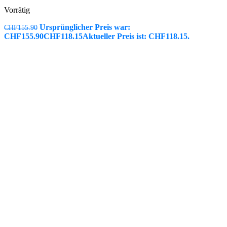
Vorrätig
Ursprünglicher Preis war:
CHF
155.90
CHF155.90
CHF
118.15
Aktueller Preis ist: CHF118.15.