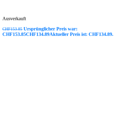
Ausverkauft
Ursprünglicher Preis war:
CHF
153.85
CHF153.85
CHF
134.89
Aktueller Preis ist: CHF134.89.