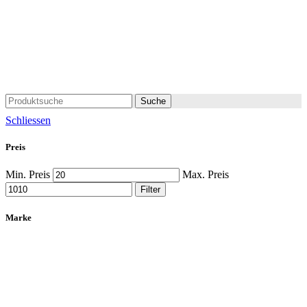
Suche
Schliessen
Preis
Min. Preis
Max. Preis
Filter
Marke