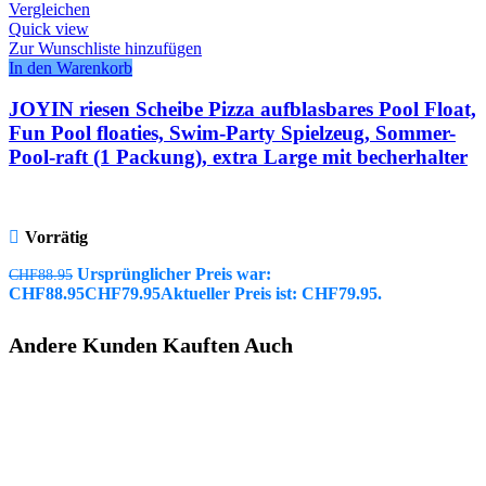
Vergleichen
Quick view
Zur Wunschliste hinzufügen
In den Warenkorb
JOYIN riesen Scheibe Pizza aufblasbares Pool Float,
Fun Pool floaties, Swim-Party Spielzeug, Sommer-
Pool-raft (1 Packung), extra Large mit becherhalter
Vorrätig
Ursprünglicher Preis war:
CHF
88.95
CHF88.95
CHF
79.95
Aktueller Preis ist: CHF79.95.
Andere Kunden Kauften Auch