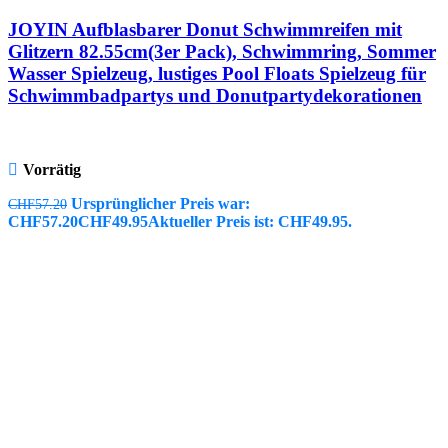
JOYIN Aufblasbarer Donut Schwimmreifen mit
Glitzern 82.55cm(3er Pack), Schwimmring, Sommer
Wasser Spielzeug, lustiges Pool Floats Spielzeug für
Schwimmbadpartys und Donutpartydekorationen
Vorrätig
Ursprünglicher Preis war:
CHF
57.20
CHF57.20
CHF
49.95
Aktueller Preis ist: CHF49.95.