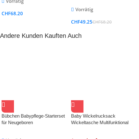
Vorrätig
mit anderen Hot Wheels Tracks
Vorrätig
und Sets, für Kinder ab 4 Jahren
CHF
68.20
CHF
49.25
CHF
68.20
Andere Kunden Kauften Auch
Bübchen Babypflege-Starterset
Baby Wickelrucksack
für Neugeboren
Wickeltasche Multifunktional
Mama Rucksack