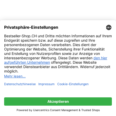
Vergleichen
Quick view
Zur Wunschliste hinzufügen
Weiterlesen
aLLreli Universal Handyhalterung Magnet