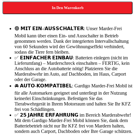
In Den Warenkorb
🟢 𝗠𝗜𝗧 𝗘𝗜𝗡-/𝗔𝗨𝗦𝗦𝗖𝗛𝗔𝗟𝗧𝗘𝗥: Unser Marder-Frei
Mobil kann über einen Ein- und Ausschalter in Betrieb
genommen werden. Dank der integrierten Intervallschaltung
von 60 Sekunden wird der Gewöhnungseffekt verhindert,
sodass die Tiere fern bleiben.
✅ 𝗘𝗜𝗡𝗙𝗔𝗖𝗛𝗘𝗥 𝗘𝗜𝗡𝗕𝗔𝗨: Batterien einlegen (nicht im
Lieferumfang) – Marderschreck einschalten – FERTIG, kein
Anschluss an die Autobatterie nötig! Platzieren Sie die
Marderabwehr im Auto, auf Dachboden, im Haus, Carport
oder der Garage.
🚘 𝗔𝗨𝗧𝗢-𝗞𝗢𝗠𝗣𝗔𝗧𝗜𝗕𝗘𝗟: Gardigo Marder-Frei Mobil ist
für alle Automarken geeignet und unterliegt in der Nutzung
keinerlei Einschränkungen. Befestigen Sie das
Tierabwehrgerät in Ihrem Motorraum und halten Sie Ihr KFZ
frei von Schädlingen.
✅ 𝟮𝟱 𝗝𝗔𝗛𝗥𝗘 𝗘𝗥𝗙𝗔𝗛𝗥𝗨𝗡𝗚 im Bereich Marderabwehr!
Mit dem Gardigo Marder-Frei Mobil können Sie, dank dem
Batteriebetrieb nicht nur Ihr KFZ frei von Mardern halten,
sondern auch Carport, Dachboden oder Ihre Garage schützen.