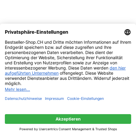
Vergleichen
Quick view
Zur Wunschliste hinzufügen
Weiterlesen
SanDisk Ultra 64gb USB 3.0 Flash Laufwerk
100mb/sek
Ausverkauft
CHF
24.95