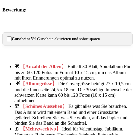
Bewertung:
Gutschein:
5% Gutschein aktivieren und sofort sparen
🎁
【
Anzahl der Alben
】
Enthält 30 Blatt, Spiralalbum Für
bis zu 60-120 Fotos im Format 10 x 15 cm, um das Album
mit Ihren Erinnerungen optimal zu nutzen.
🎁
【
Albumgrösse
】
Die Covergrösse beträgt 27 x 19,5 cm
und die Innenseite 24,5 x 18 cm. Die 30-seitige Innenseite der
schwarzen Karte kann 60 bis 120 Fotos (10 x 15 cm)
aufnehmen
🎁
【
Schönes Aussehen
】
Es gibt alles was Sie brauchen.
Das Album wird mit einem Band und einer Grusskarte
geliefert. Schreiben Sie, was Sie wollen, auf das Papier und
binden Sie das Band an die Schachtel.
🎁
【Mehrzwecktyp】
Ideal für Valentinstag, Jubiläum,
Muttertag, Babyparty, Hochzeitsgästebuch, Fotoarchiv,