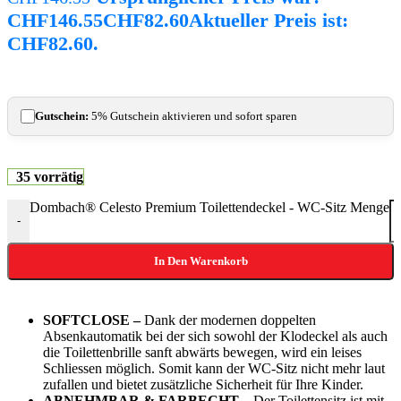
CHF146.55
CHF
82.60
Aktueller Preis ist:
CHF82.60.
Gutschein:
5% Gutschein aktivieren und sofort sparen
35 vorrätig
Dombach® Celesto Premium Toilettendeckel - WC-Sitz Menge
-
In Den Warenkorb
SOFTCLOSE –
Dank der modernen doppelten
Absenkautomatik bei der sich sowohl der Klodeckel als auch
die Toilettenbrille sanft abwärts bewegen, wird ein leises
Schliessen möglich. Somit kann der WC-Sitz nicht mehr laut
zufallen und bietet zusätzliche Sicherheit für Ihre Kinder.
ABNEHMBAR & FARBECHT –
Der Toilettensitz ist mit