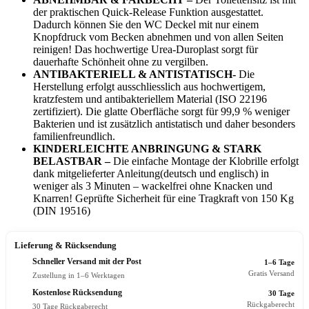
der praktischen Quick-Release Funktion ausgestattet.
Dadurch können Sie den WC Deckel mit nur einem
Knopfdruck vom Becken abnehmen und von allen Seiten
reinigen! Das hochwertige Urea-Duroplast sorgt für
dauerhafte Schönheit ohne zu vergilben.
ANTIBAKTERIELL & ANTISTATISCH-
Die
Herstellung erfolgt ausschliesslich aus hochwertigem,
kratzfestem und antibakteriellem Material (ISO 22196
zertifiziert). Die glatte Oberfläche sorgt für 99,9 % weniger
Bakterien und ist zusätzlich antistatisch und daher besonders
familienfreundlich.
KINDERLEICHTE ANBRINGUNG & STARK
BELASTBAR –
Die einfache Montage der Klobrille erfolgt
dank mitgelieferter Anleitung(deutsch und englisch) in
weniger als 3 Minuten – wackelfrei ohne Knacken und
Knarren! Geprüfte Sicherheit für eine Tragkraft von 150 Kg
(DIN 19516)
Lieferung & Rücksendung
Schneller Versand mit der Post
1–6 Tage
Gratis Versand
Zustellung in 1–6 Werktagen
Kostenlose Rücksendung
30 Tage
Rückgaberecht
30 Tage Rückgaberecht